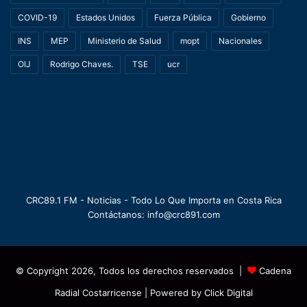
COVID-19
Estados Unidos
Fuerza Pública
Gobierno
INS
MEP
Ministerio de Salud
mopt
Nacionales
OIJ
Rodrigo Chaves.
TSE
ucr
CRC89.1 FM - Noticias - Todo Lo Que Importa en Costa Rica
Contáctanos: info@crc891.com
© Copyright 2026, Todos los derechos reservados |
Cadena
Radial Costarricense
| Powered by
Click Digital