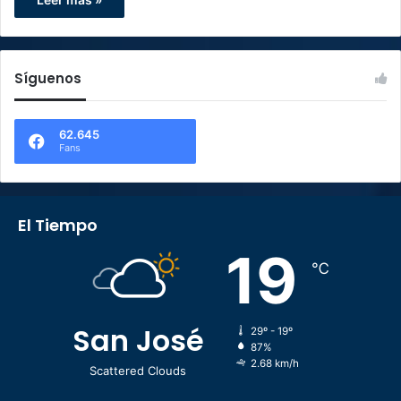
Síguenos
62.645
Fans
El Tiempo
19
℃
San José
29º - 19º
87%
2.68 km/h
Scattered Clouds