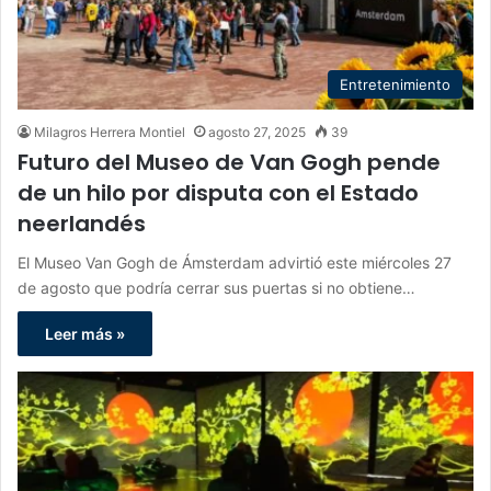
Entretenimiento
Milagros Herrera Montiel
agosto 27, 2025
39
Futuro del Museo de Van Gogh pende
de un hilo por disputa con el Estado
neerlandés
El Museo Van Gogh de Ámsterdam advirtió este miércoles 27
de agosto que podría cerrar sus puertas si no obtiene…
Leer más »