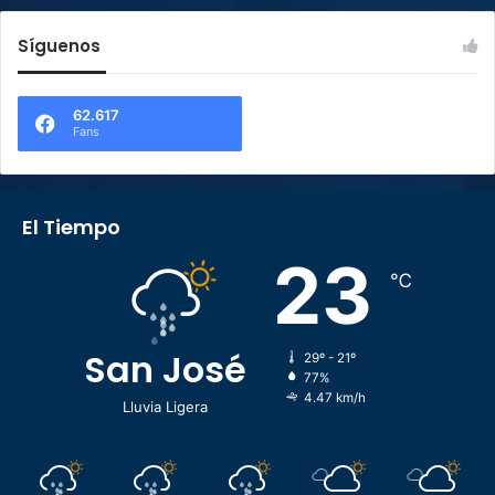
Síguenos
62.617
Fans
El Tiempo
23
℃
San José
29º - 21º
77%
4.47 km/h
Lluvia Ligera