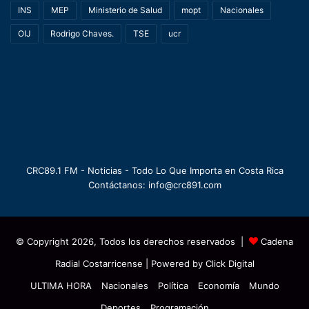
INS
MEP
Ministerio de Salud
mopt
Nacionales
OIJ
Rodrigo Chaves.
TSE
ucr
CRC89.1 FM - Noticias - Todo Lo Que Importa en Costa Rica
Contáctanos: info@crc891.com
© Copyright 2026, Todos los derechos reservados |
Cadena
Radial Costarricense
| Powered by
Click Digital
ULTIMA HORA
Nacionales
Política
Economía
Mundo
Deportes
Programación