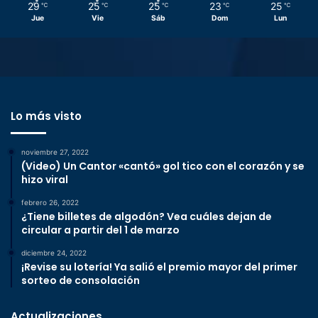
29
25
25
23
25
℃
℃
℃
℃
℃
Jue
Vie
Sáb
Dom
Lun
Lo más visto
noviembre 27, 2022
(Video) Un Cantor «cantó» gol tico con el corazón y se
hizo viral
febrero 26, 2022
¿Tiene billetes de algodón? Vea cuáles dejan de
circular a partir del 1 de marzo
diciembre 24, 2022
¡Revise su lotería! Ya salió el premio mayor del primer
sorteo de consolación
Actualizaciones