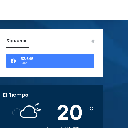
Síguenos
62.645
Fans
El Tiempo
20
℃