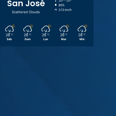
San José
20º - 20º
86%
3.13 km/h
Scattered Clouds
26
26
26
26
28
℃
℃
℃
℃
℃
Sáb
Dom
Lun
Mar
Mié