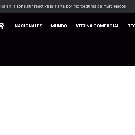
ina en la zona sur reactiva la alerta por mordeduras de murciélagos
HOME
NACIONALES
MUNDO
VITRINA COMERCIAL
TE