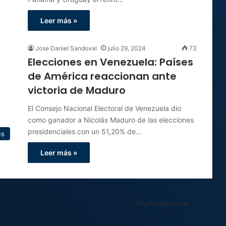
Leer más »
Jose Daniel Sandoval
julio 29, 2024
73
Elecciones en Venezuela: Países
de América reaccionan ante
victoria de Maduro
El Consejo Nacional Electoral de Venezuela dio
como ganador a Nicolás Maduro de las elecciones
presidenciales con un 51,20% de…
es
Leer más »
Página siguiente