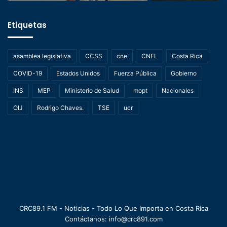
Etiquetas
asamblea legislativa
CCSS
cne
CNFL
Costa Rica
COVID-19
Estados Unidos
Fuerza Pública
Gobierno
INS
MEP
Ministerio de Salud
mopt
Nacionales
OIJ
Rodrigo Chaves.
TSE
ucr
CRC89.1 FM - Noticias - Todo Lo Que Importa en Costa Rica
Contáctanos: info@crc891.com