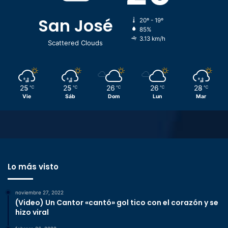
San José
20º - 19º
85%
3.13 km/h
Scattered Clouds
25
25
26
26
28
℃
℃
℃
℃
℃
Vie
Sáb
Dom
Lun
Mar
Lo más visto
noviembre 27, 2022
(Video) Un Cantor «cantó» gol tico con el corazón y se
hizo viral