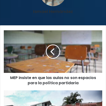
Ismael Hernández
MEP
insiste
en
que
las
aulas
no
son
espacios
MEP insiste en que las aulas no son espacios
para
la
para la política partidaria
política
partidaria
Encuesta:
Construcción
privada