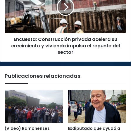
acelera
su
crecimiento
y
vivienda
impulsa
Encuesta: Construcción privada acelera su
el
repunte
crecimiento y vivienda impulsa el repunte del
del
sector
sector
Publicaciones relacionadas
(Video) Ramonenses
Exdiputado que ayudó a