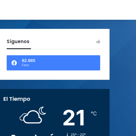
Síguenos
62.665
Fans
El Tiempo
21
℃
25º - 20º