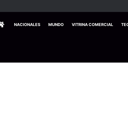
ados ingresan a hospital de Nicoya y matan a paciente a balazos
HOME
NACIONALES
MUNDO
VITRINA COMERCIAL
TE