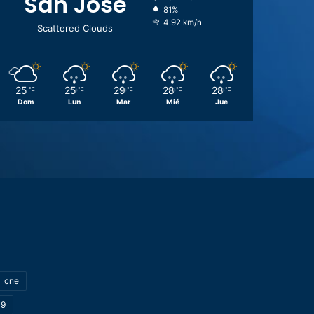
San José
81%
4.92 km/h
Scattered Clouds
25
25
29
28
28
℃
℃
℃
℃
℃
Dom
Lun
Mar
Mié
Jue
cne
19