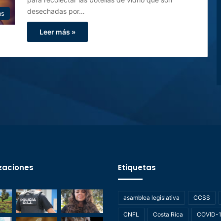
desechadas por…
as
Leer más »
zaciones
Etiquetas
asamblea legislativa
CCSS
CNFL
Costa Rica
COVID-