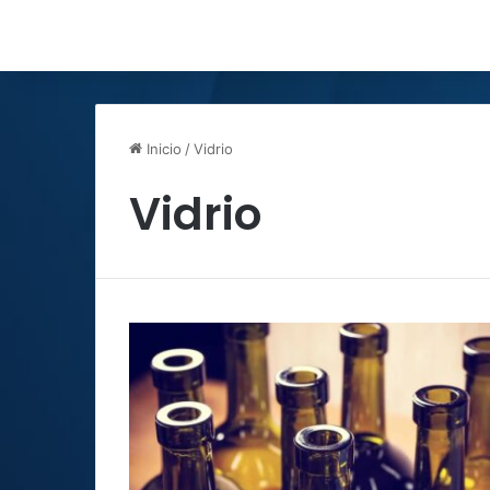
Inicio
/
Vidrio
Vidrio