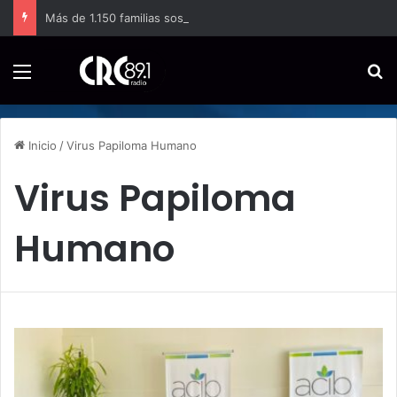
Más de 1.150 familias sostienen la producción de papa en Costa Rica
Menú
B
Inicio
/
Virus Papiloma Humano
Virus Papiloma
Humano