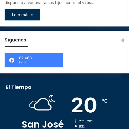
dispuesto a vacunar a sus hijos contra el virus…
Leer más »
Síguenos
62.663
Fans
El Tiempo
20
℃
San José
21º - 20º
83%