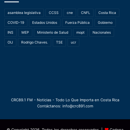
asamblea legislativa
CCSS
cne
CNFL
Costa Rica
COVID-19
Estados Unidos
Fuerza Pública
Gobierno
INS
MEP
Ministerio de Salud
mopt
Nacionales
OIJ
Rodrigo Chaves.
TSE
ucr
CRC89.1 FM - Noticias - Todo Lo Que Importa en Costa Rica
Contáctanos: info@crc891.com
© Copyright 2026, Todos los derechos reservados |
Cadena