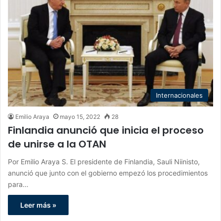
Internacionales
Emilio Araya
mayo 15, 2022
28
Finlandia anunció que inicia el proceso
de unirse a la OTAN
Por Emilio Araya S. El presidente de Finlandia, Sauli Niinisto,
anunció que junto con el gobierno empezó los procedimientos
para…
Leer más »