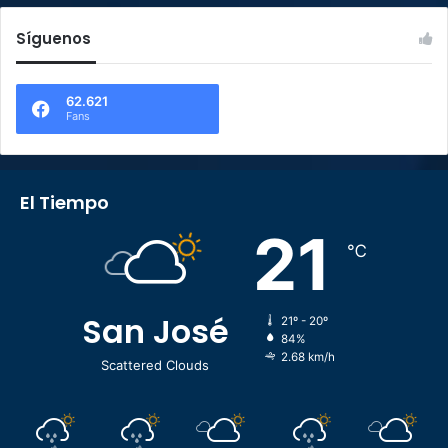
Síguenos
62.621
Fans
El Tiempo
21
℃
San José
21º - 20º
84%
2.68 km/h
Scattered Clouds