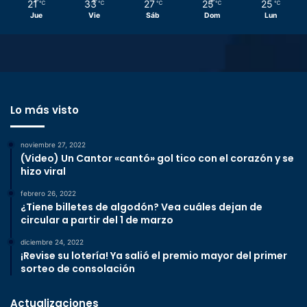
21
33
27
25
25
℃
℃
℃
℃
℃
Jue
Vie
Sáb
Dom
Lun
Lo más visto
noviembre 27, 2022
(Video) Un Cantor «cantó» gol tico con el corazón y se
hizo viral
febrero 26, 2022
¿Tiene billetes de algodón? Vea cuáles dejan de
circular a partir del 1 de marzo
diciembre 24, 2022
¡Revise su lotería! Ya salió el premio mayor del primer
sorteo de consolación
Actualizaciones