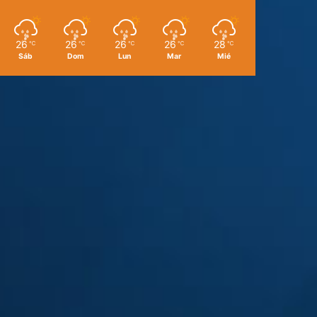
26
26
26
26
28
℃
℃
℃
℃
℃
Sáb
Dom
Lun
Mar
Mié