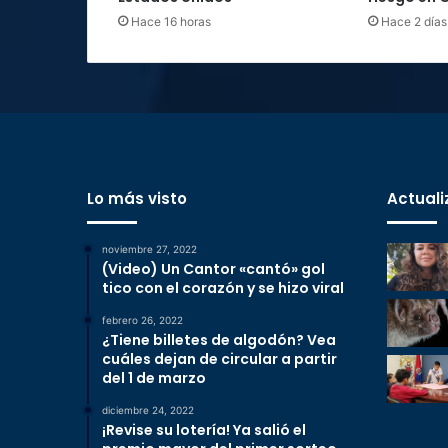
Hace 16 horas
Hace 2 días
Lo más visto
Actuali
noviembre 27, 2022
(Video) Un Cantor «cantó» gol
tico con el corazón y se hizo viral
febrero 26, 2022
¿Tiene billetes de algodón? Vea
cuáles dejan de circular a partir
del 1 de marzo
diciembre 24, 2022
¡Revise su lotería! Ya salió el