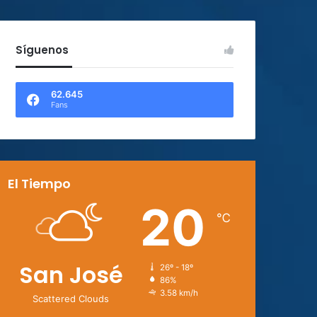
Síguenos
62.645
Fans
El Tiempo
20
℃
San José
26º - 18º
86%
3.58 km/h
Scattered Clouds