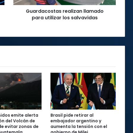
Guardacostas realizan llamado
para utilizar los salvavidas
idos emite alerta
Brasil pide retirar al
ón del Volcán de
embajador argentino y
de evitar zonas de
aumenta la tensión con el
 Guatemala
gobierno de Milei