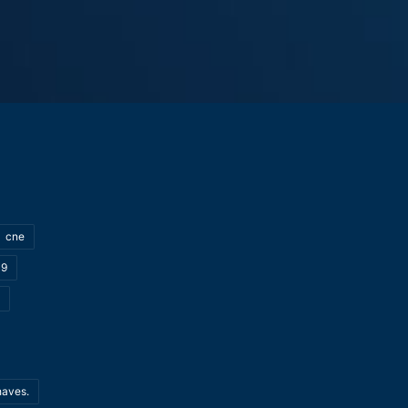
cne
19
haves.