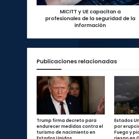
seguridad
MICITT y UE capacitan a
de
la
profesionales de la seguridad de la
información
información
Publicaciones relacionadas
Trump firma decreto para
Estados Un
endurecer medidas contra el
por erupci
turismo de nacimiento en
Fuego y pi
Estados Unidos
riesgo en