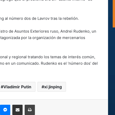
ing al número dos de Lavrov tras la rebelión.
istro de Asuntos Exteriores ruso, Andrei Rudenko, un
otagonizada por la organización de mercenarios
onal y regional tratando los temas de interés común,
hino en un comunicado. Rudenko es el ‘número dos’ del
Vladímir Putin
xi jinping
kype
Messenger
Compartir por correo electrónico
Imprimir