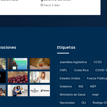
Hace 3 días
zaciones
Etiquetas
asamblea legislativa
CCSS
CNFL
Costa Rica
COVID-
Estados Unidos
Fuerza Pública
Gobierno
INS
MEP
Ministerio de Salud
mopt
Nacionales
OIJ
Rodrigo C