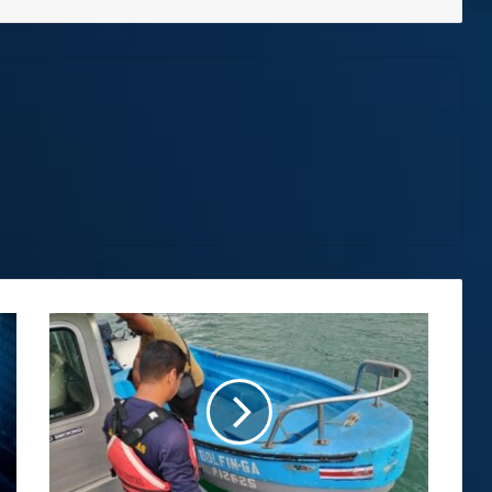
Guardacostas
realizan
llamado
para
utilizar
los
salvavidas