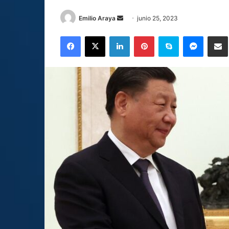
Send
Emilio Araya
junio 25, 2023
an
Facebook
X
LinkedIn
Pinterest
Skype
Messen
C
email