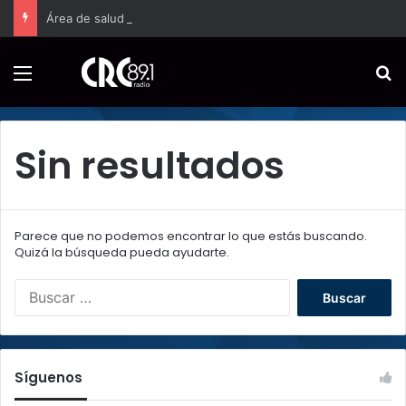
Área de salud Hatillo amplía a jornada completa la atención domiciliaria para embarazos de alto riesgo
Menú
B
Sin resultados
Parece que no podemos encontrar lo que estás buscando.
Quizá la búsqueda pueda ayudarte.
B
u
s
c
a
Síguenos
r
: