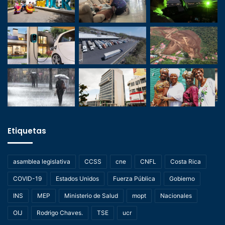
Etiquetas
asamblea legislativa
CCSS
cne
CNFL
Costa Rica
COVID-19
Estados Unidos
Fuerza Pública
Gobierno
INS
MEP
Ministerio de Salud
mopt
Nacionales
OIJ
Rodrigo Chaves.
TSE
ucr