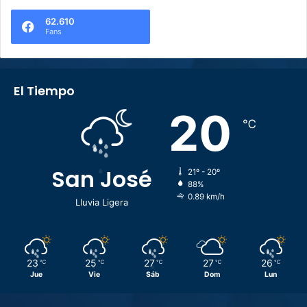
62.610
Fans
El Tiempo
20
℃
San José
21º - 20º
88%
0.89 km/h
Lluvia Ligera
23
25
27
27
26
℃
℃
℃
℃
℃
Jue
Vie
Sáb
Dom
Lun