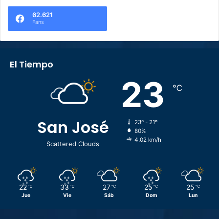
62.621
Fans
El Tiempo
23
℃
San José
23º - 21º
80%
4.02 km/h
Scattered Clouds
22
33
27
25
25
℃
℃
℃
℃
℃
Jue
Vie
Sáb
Dom
Lun