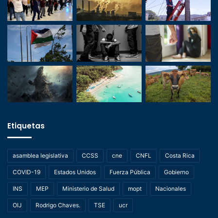
Etiquetas
asamblea legislativa
CCSS
cne
CNFL
Costa Rica
COVID-19
Estados Unidos
Fuerza Pública
Gobierno
INS
MEP
Ministerio de Salud
mopt
Nacionales
OIJ
Rodrigo Chaves.
TSE
ucr