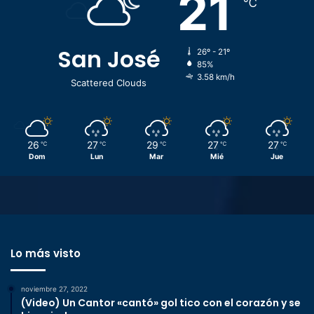
21
℃
San José
26º - 21º
85%
3.58 km/h
Scattered Clouds
26
27
29
27
27
℃
℃
℃
℃
℃
Dom
Lun
Mar
Mié
Jue
Lo más visto
noviembre 27, 2022
(Video) Un Cantor «cantó» gol tico con el corazón y se