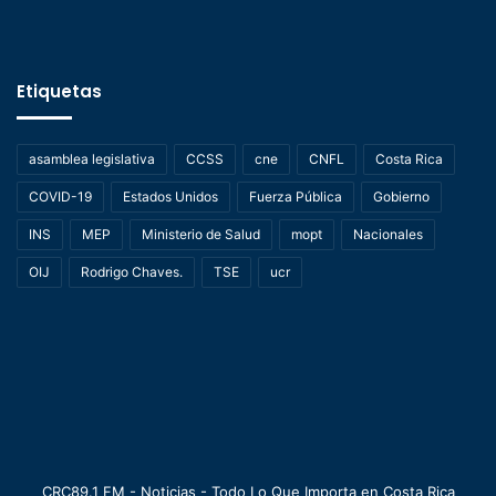
Etiquetas
asamblea legislativa
CCSS
cne
CNFL
Costa Rica
COVID-19
Estados Unidos
Fuerza Pública
Gobierno
INS
MEP
Ministerio de Salud
mopt
Nacionales
OIJ
Rodrigo Chaves.
TSE
ucr
CRC89.1 FM - Noticias - Todo Lo Que Importa en Costa Rica