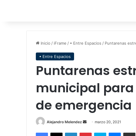
Inicio
/
iFrame
/
• Entre Espacios
/
Puntarenas estr
• Entre Espacios
Puntarenas est
municipal para
de emergencia
Send
Alejandro Melendez
marzo 20, 2021
an
Facebook
X
LinkedIn
Pinterest
Skype
Messen
C