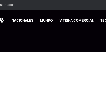
ión sobre eventual fusión de universidades públicas
HOME
NACIONALES
MUNDO
VITRINA COMERCIAL
TE