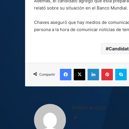
Además, el candidato agregó que está prepara
relató sobre su situación en el Banco Mundial.
Chaves aseguró que hay medios de comunicaci
persona a la hora de comunicar noticias de te
Candidat
Facebook
X
LinkedIn
Pinterest
S
Compartir
Emilio Araya
Sitio
web