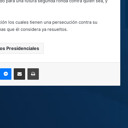
do para una futura segunda ronda contra quien sea, y
ón los cuales tienen una persecución contra su
mas que él considera ya resueltos.
os Presidenciales
kype
Messenger
Compartir por correo electrónico
Imprimir