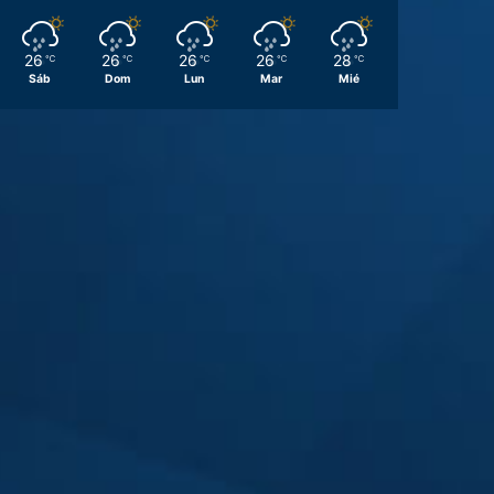
26
26
26
26
28
℃
℃
℃
℃
℃
Sáb
Dom
Lun
Mar
Mié