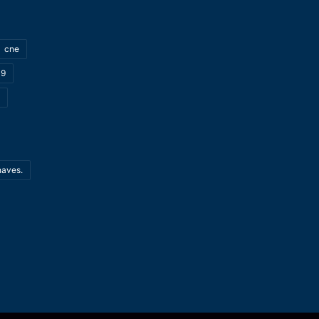
cne
19
haves.