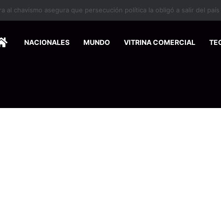
 se suma a la economía circular
HOME
NACIONALES
MUNDO
VITRINA COMERCIAL
TE