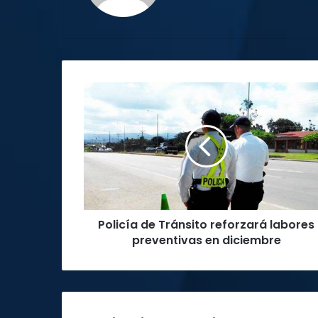
Policía
de
Tránsito
reforzará
labores
preventivas
en
diciembre
Policía de Tránsito reforzará labores
preventivas en diciembre