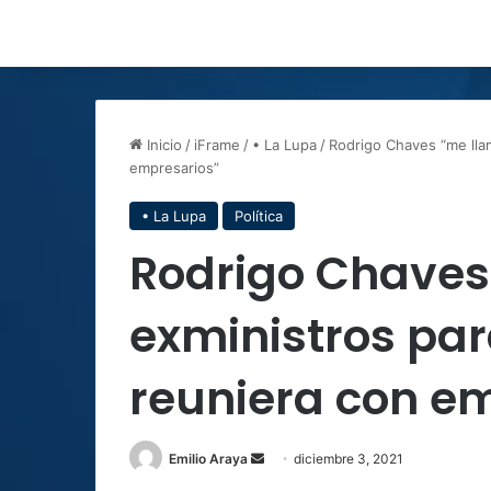
Inicio
/
iFrame
/
• La Lupa
/
Rodrigo Chaves “me lla
empresarios”
• La Lupa
Política
Rodrigo Chave
exministros pa
reuniera con e
Send
Emilio Araya
diciembre 3, 2021
an