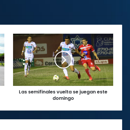
Las
semifinales
vuelta
se
juegan
este
domingo
Las semifinales vuelta se juegan este
domingo