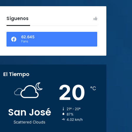
Síguenos
62.645
Fans
El Tiempo
20
℃
San José
21º - 20º
87%
4.02 km/h
Scattered Clouds