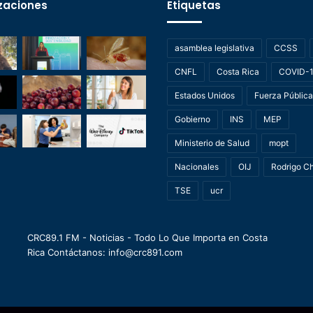
zaciones
Etiquetas
asamblea legislativa
CCSS
CNFL
Costa Rica
COVID-
Estados Unidos
Fuerza Pública
Gobierno
INS
MEP
Ministerio de Salud
mopt
Nacionales
OIJ
Rodrigo C
TSE
ucr
CRC89.1 FM - Noticias - Todo Lo Que Importa en Costa
Rica Contáctanos: info@crc891.com