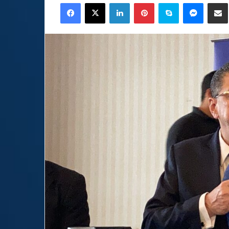
Facebook
X
LinkedIn
Pinterest
Skype
Messen
C
email