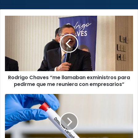
web
Rodrigo
Chaves
“me
llamaban
exministros
para
pedirme
que
me
Rodrigo Chaves “me llamaban exministros para
reuniera
con
pedirme que me reuniera con empresarios”
empresarios”
Variante
Ómicron
genera
dudas
y
temor
en