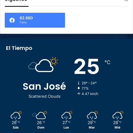
62.660
Fans
El Tiempo
25
℃
San José
26º - 24º
77%
4.47 km/h
Scattered Clouds
26
26
27
29
28
℃
℃
℃
℃
℃
Sáb
Dom
Lun
Mar
Mié