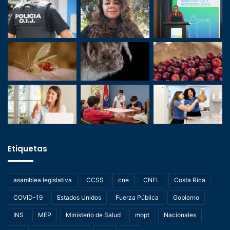
Etiquetas
asamblea legislativa
CCSS
cne
CNFL
Costa Rica
COVID-19
Estados Unidos
Fuerza Pública
Gobierno
INS
MEP
Ministerio de Salud
mopt
Nacionales