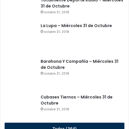
p
31 de Octubre
r
octubre 31, 2018
i
s
La Lupa – Miércoles 31 de Octubre
i
octubre 31, 2018
ó
n
p
r
e
Barahona Y Compañía – Miércoles 31
v
de Octubre
e
octubre 31, 2018
n
t
i
v
Cubases Tiernos – Miércoles 31 de
a
Octubre
octubre 31, 2018
Todos (364)