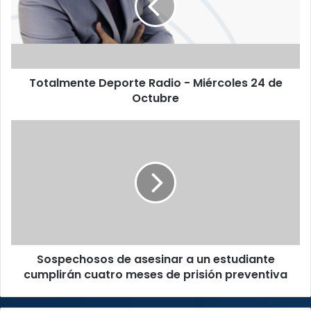
l
m
e
n
t
Totalmente Deporte Radio - Miércoles 24 de
e
Octubre
D
e
p
S
o
o
r
s
t
p
e
e
R
c
a
h
d
o
i
s
o
Sospechosos de asesinar a un estudiante
o
-
cumplirán cuatro meses de prisión preventiva
s
M
d
i
e