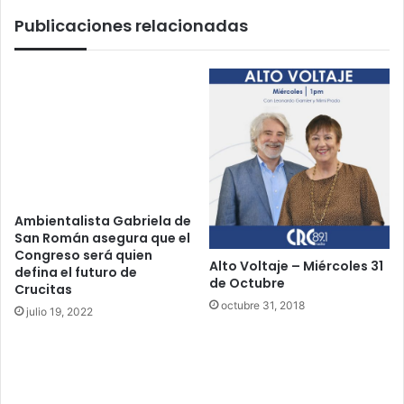
é
a
Publicaciones relacionadas
r
s
c
e
o
s
l
i
e
n
s
a
2
r
4
a
d
u
e
n
O
e
Ambientalista Gabriela de
c
s
San Román asegura que el
t
Congreso será quien
t
Alto Voltaje – Miércoles 31
defina el futuro de
u
u
de Octubre
Crucitas
b
d
octubre 31, 2018
r
i
julio 19, 2022
e
a
n
t
e