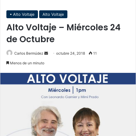
• Alto Voltaje
Alto Voltaje
Alto Voltaje – Miércoles 24
de Octubre
Carlos Bermúdez
S
octubre 24, 2018
11
e
Menos de un minuto
n
d
a
n
e
m
a
i
l