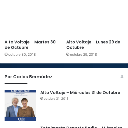
c
u
m
p
l
i
r
Alto Voltaje – Martes 30
Alto Voltaje – Lunes 29 de
á
de Octubre
Octubre
n
c
octubre 30, 2018
octubre 29, 2018
u
a
t
Por Carlos Bermúdez
r
o
m
Alto Voltaje – Miércoles 31 de Octubre
e
octubre 31, 2018
s
e
s
d
e
Totalmente Deporte Radio – Miércoles