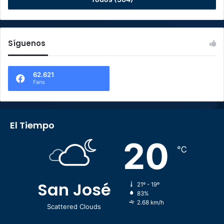
Síguenos
62.621
Fans
El Tiempo
20
℃
San José
21º - 19º
83%
2.68 km/h
Scattered Clouds