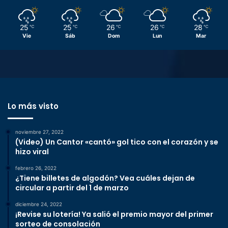
25
25
26
26
28
℃
℃
℃
℃
℃
Vie
Sáb
Dom
Lun
Mar
Lo más visto
noviembre 27, 2022
(Video) Un Cantor «cantó» gol tico con el corazón y se
hizo viral
febrero 26, 2022
¿Tiene billetes de algodón? Vea cuáles dejan de
circular a partir del 1 de marzo
diciembre 24, 2022
¡Revise su lotería! Ya salió el premio mayor del primer
sorteo de consolación