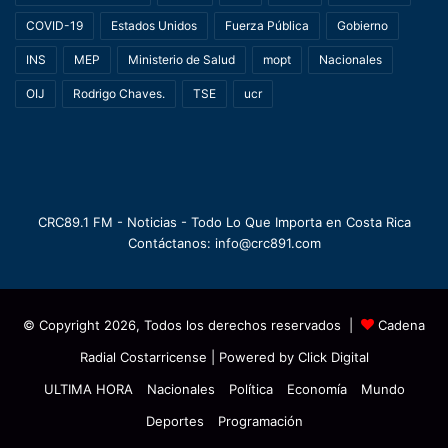
COVID-19
Estados Unidos
Fuerza Pública
Gobierno
INS
MEP
Ministerio de Salud
mopt
Nacionales
OIJ
Rodrigo Chaves.
TSE
ucr
CRC89.1 FM - Noticias - Todo Lo Que Importa en Costa Rica
Contáctanos: info@crc891.com
© Copyright 2026, Todos los derechos reservados |
Cadena
Radial Costarricense
| Powered by
Click Digital
ULTIMA HORA
Nacionales
Política
Economía
Mundo
Deportes
Programación