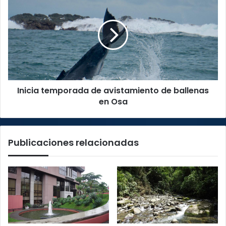
temporada
de
avistamiento
de
ballenas
en
Osa
Inicia temporada de avistamiento de ballenas
en Osa
Publicaciones relacionadas