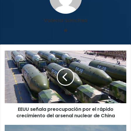
Valeria Sanchez
Sitio
web
EEUU
señala
preocupación
por
el
rápido
crecimiento
del
arsenal
EEUU señala preocupación por el rápido
nuclear
de
crecimiento del arsenal nuclear de China
China
Inicia