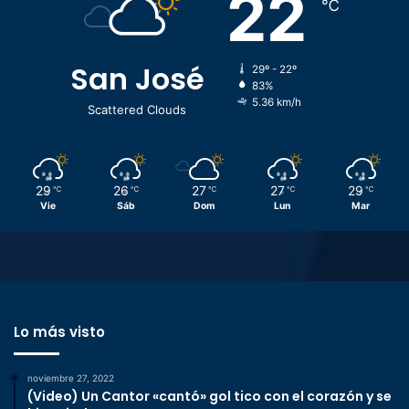
22
℃
San José
29º - 22º
83%
5.36 km/h
Scattered Clouds
29
26
27
27
29
℃
℃
℃
℃
℃
Vie
Sáb
Dom
Lun
Mar
Lo más visto
noviembre 27, 2022
(Video) Un Cantor «cantó» gol tico con el corazón y se