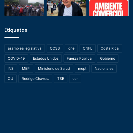
Etiquetas
asamblea legislativa
CCSS
cne
CNFL
Costa Rica
COVID-19
Estados Unidos
Fuerza Pública
Gobierno
INS
MEP
Ministerio de Salud
mopt
Nacionales
OIJ
Rodrigo Chaves.
TSE
ucr