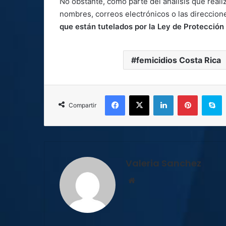
No obstante, como parte del análisis que realiz
nombres, correos electrónicos o las direccione
que están tutelados por la Ley de Protección
femicidios Costa Rica
Facebook
X
LinkedIn
Pinterest
S
Compartir
Valeria Sanchez
Sitio
web