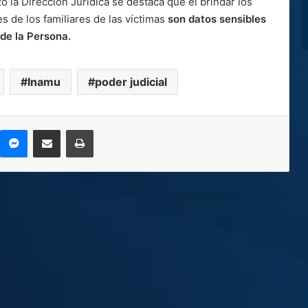
ó la Dirección Jurídica se destaca que el brindar los
s de los familiares de las víctimas
son datos sensibles
 de la Persona.
Inamu
poder judicial
kype
Messenger
Compartir por correo electrónico
Imprimir