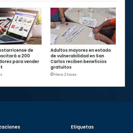
starricense de
Adultos mayores en estado
acitará a 200
de vulnerabilidad en San
ores para vender
Carlos reciben beneficios
et
gratuitos
as
Hace 2 horas
zaciones
Etiquetas