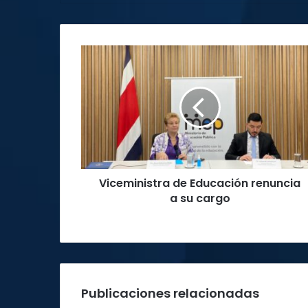
Viceministra
de
Educación
renuncia
a
su
cargo
Viceministra de Educación renuncia
a su cargo
Publicaciones relacionadas