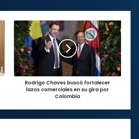
Rodrigo
Chaves
buscó
fortalecer
lazos
comerciales
en
su
gira
Rodrigo Chaves buscó fortalecer
por
Colombia
lazos comerciales en su gira por
Colombia