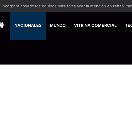
nse de Pymes capacitará a 200 emprendedores para vender por interne
HOME
NACIONALES
MUNDO
VITRINA COMERCIAL
TE