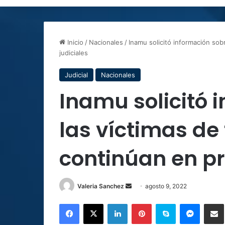
Inicio
/
Nacionales
/
Inamu solicitó información sob
judiciales
Judicial
Nacionales
Inamu solicitó 
las víctimas de
continúan en pr
Send
Valeria Sanchez
agosto 9, 2022
an
Facebook
X
LinkedIn
Pinterest
Skype
Messen
C
email