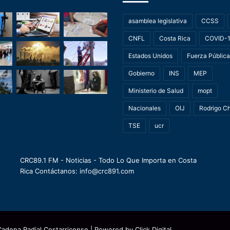
asamblea legislativa
CCSS
CNFL
Costa Rica
COVID-
Estados Unidos
Fuerza Pública
Gobierno
INS
MEP
Ministerio de Salud
mopt
Nacionales
OIJ
Rodrigo C
TSE
ucr
CRC89.1 FM - Noticias - Todo Lo Que Importa en Costa
Rica Contáctanos: info@crc891.com
Cadena Radial Costarricense
| Powered by
Click Digital