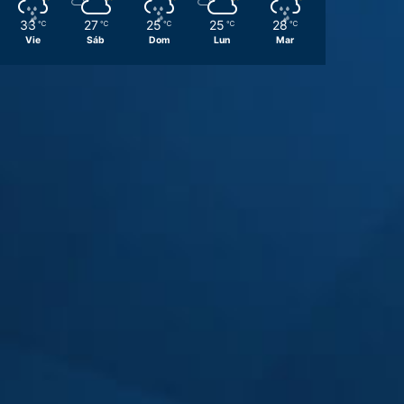
33
27
25
25
28
℃
℃
℃
℃
℃
Vie
Sáb
Dom
Lun
Mar