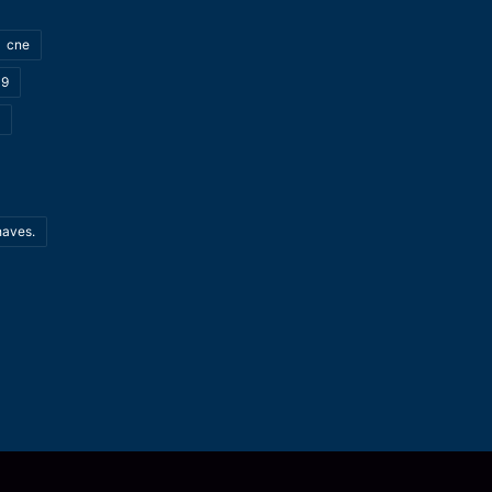
cne
19
haves.