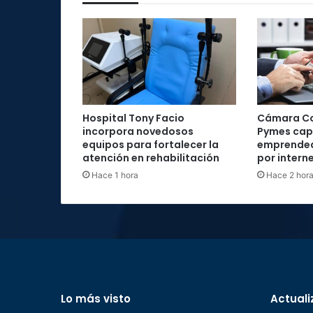
Hospital Tony Facio
Cámara Co
incorpora novedosos
Pymes cap
equipos para fortalecer la
emprended
atención en rehabilitación
por intern
Hace 1 hora
Hace 2 hor
Lo más visto
Actuali