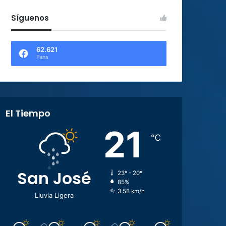
Síguenos
62.621
Fans
El Tiempo
21
℃
San José
23º - 20º
85%
3.58 km/h
Lluvia Ligera