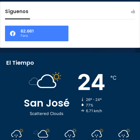
Síguenos
62.661
Fans
El Tiempo
24
℃
San José
26º - 24º
77%
6.71 km/h
Scattered Clouds