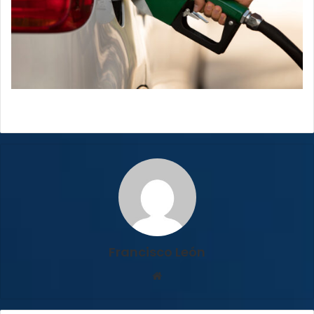
Francisco León
Sitio
web