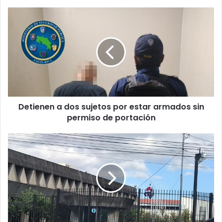
Detienen
a
dos
sujetos
por
estar
armados
sin
permiso
Detienen a dos sujetos por estar armados sin
de
portación
permiso de portación
Diputados
presentarán
moción
para
abrir
Comisión
Investigadora
sobre
posible