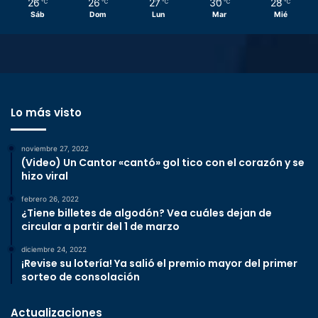
26
26
27
30
28
℃
℃
℃
℃
℃
Sáb
Dom
Lun
Mar
Mié
Lo más visto
noviembre 27, 2022
(Video) Un Cantor «cantó» gol tico con el corazón y se
hizo viral
febrero 26, 2022
¿Tiene billetes de algodón? Vea cuáles dejan de
circular a partir del 1 de marzo
diciembre 24, 2022
¡Revise su lotería! Ya salió el premio mayor del primer
sorteo de consolación
Actualizaciones