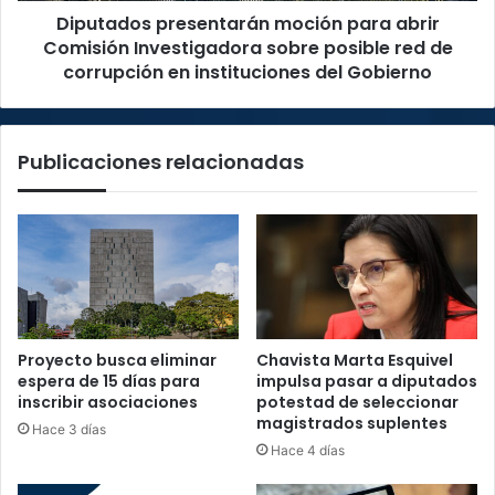
Diputados presentarán moción para abrir
red
de
Comisión Investigadora sobre posible red de
corrupción
corrupción en instituciones del Gobierno
en
instituciones
del
Publicaciones relacionadas
Gobierno
Proyecto busca eliminar
Chavista Marta Esquivel
espera de 15 días para
impulsa pasar a diputados
inscribir asociaciones
potestad de seleccionar
magistrados suplentes
Hace 3 días
Hace 4 días