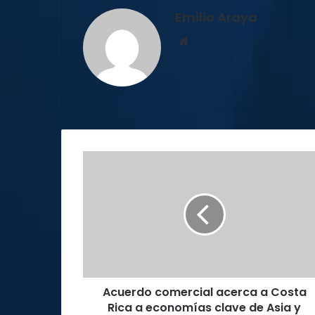
Emilio Araya
Sitio
web
Acuerdo
comercial
acerca
a
Costa
Rica
a
economías
clave
Acuerdo comercial acerca a Costa
de
Asia
Rica a economías clave de Asia y