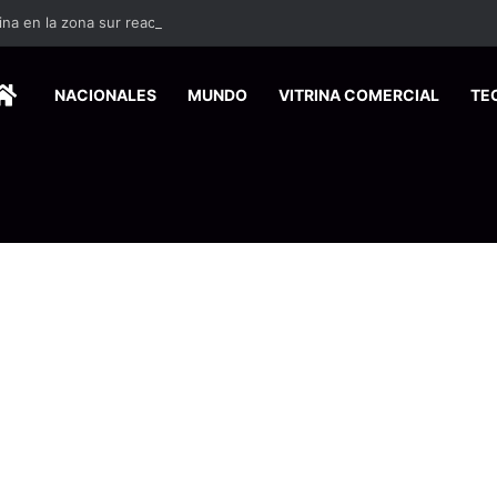
ina en la zona sur reactiva la alerta por mordeduras de murciélagos
HOME
NACIONALES
MUNDO
VITRINA COMERCIAL
TE