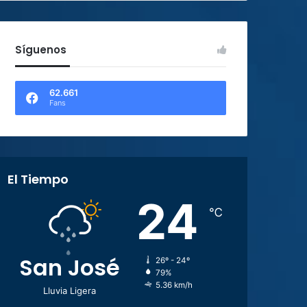
Síguenos
62.661
Fans
El Tiempo
24
℃
San José
26º - 24º
79%
5.36 km/h
Lluvia Ligera