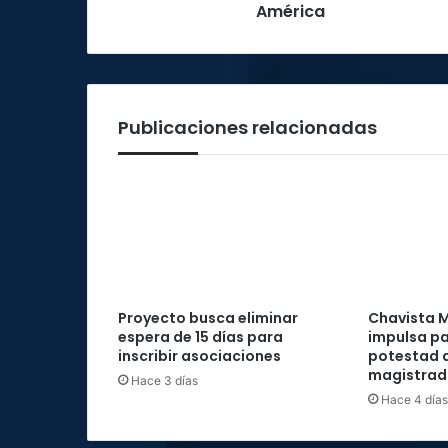
y
América
América
Publicaciones relacionadas
Proyecto busca eliminar
Chavista M
espera de 15 días para
impulsa pa
inscribir asociaciones
potestad d
magistrad
Hace 3 días
Hace 4 días