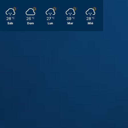
26
26
27
30
28
℃
℃
℃
℃
℃
Sáb
Dom
Lun
Mar
Mié