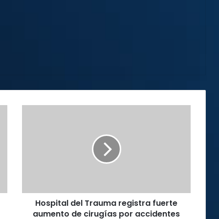
Hospital
del
Trauma
registra
fuerte
aumento
de
cirugías
por
Hospital del Trauma registra fuerte
accidentes
viales
aumento de cirugías por accidentes