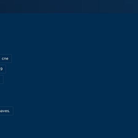
cne
19
haves.