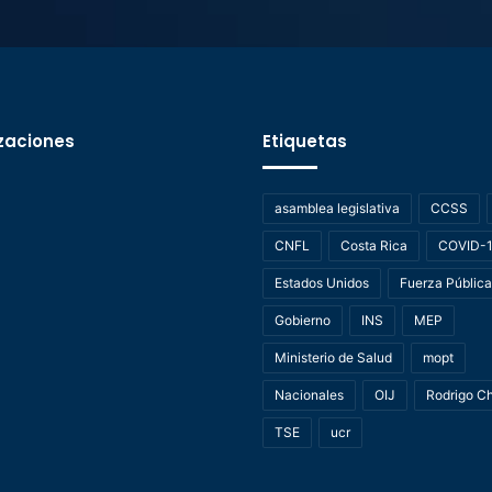
zaciones
Etiquetas
asamblea legislativa
CCSS
CNFL
Costa Rica
COVID-
Estados Unidos
Fuerza Pública
Gobierno
INS
MEP
Ministerio de Salud
mopt
Nacionales
OIJ
Rodrigo C
TSE
ucr