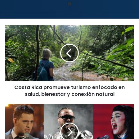
Sitio
web
Costa
Rica
promueve
turismo
enfocado
en
salud,
bienestar
y
Costa Rica promueve turismo enfocado en
conexión
natural
salud, bienestar y conexión natural
Mundial
2026:
música,
espectáculo
y