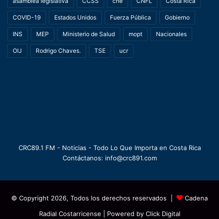
asamblea legislativa
CCSS
cne
CNFL
Costa Rica
COVID-19
Estados Unidos
Fuerza Pública
Gobierno
INS
MEP
Ministerio de Salud
mopt
Nacionales
OIJ
Rodrigo Chaves.
TSE
ucr
CRC89.1 FM - Noticias - Todo Lo Que Importa en Costa Rica
Contáctanos: info@crc891.com
© Copyright 2026, Todos los derechos reservados |
Cadena
Radial Costarricense
| Powered by
Click Digital