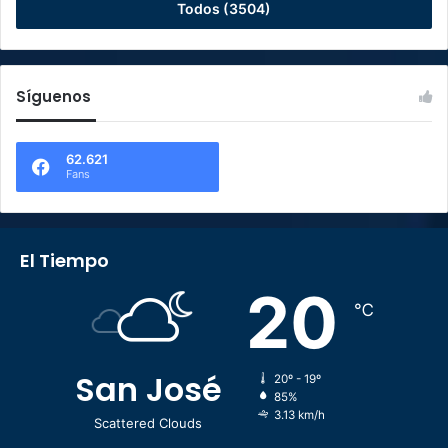
Todos (3504)
Síguenos
62.621
Fans
El Tiempo
20
℃
San José
20º - 19º
85%
3.13 km/h
Scattered Clouds