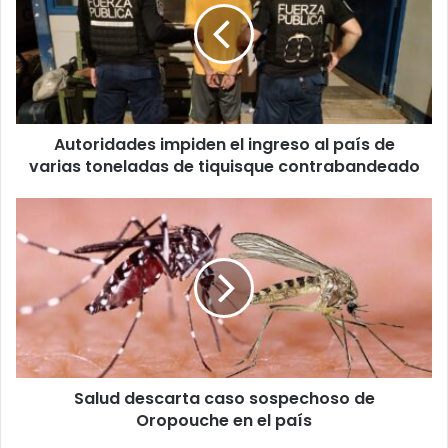
ingreso
al
país
de
varias
toneladas
Autoridades impiden el ingreso al país de
de
tiquisque
varias toneladas de tiquisque contrabandeado
contrabandeado
Salud
descarta
caso
sospechoso
de
Oropouche
en
el
país
Salud descarta caso sospechoso de
Oropouche en el país