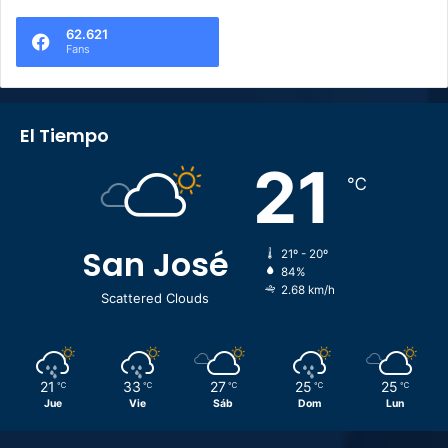
62.621
Fans
El Tiempo
21
℃
San José
21º - 20º
84%
2.68 km/h
Scattered Clouds
21
33
27
25
25
℃
℃
℃
℃
℃
Jue
Vie
Sáb
Dom
Lun