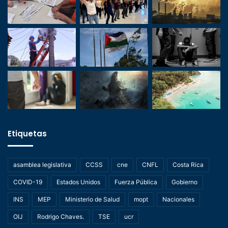
Etiquetas
asamblea legislativa
CCSS
cne
CNFL
Costa Rica
COVID-19
Estados Unidos
Fuerza Pública
Gobierno
INS
MEP
Ministerio de Salud
mopt
Nacionales
OIJ
Rodrigo Chaves.
TSE
ucr