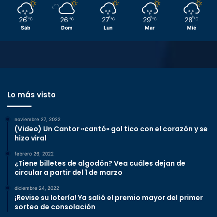
26
26
27
29
28
℃
℃
℃
℃
℃
Sáb
Dom
Lun
Mar
Mié
Lo más visto
noviembre 27, 2022
(Video) Un Cantor «cantó» gol tico con el corazón y se
hizo viral
febrero 26, 2022
¿Tiene billetes de algodón? Vea cuáles dejan de
circular a partir del 1 de marzo
diciembre 24, 2022
¡Revise su lotería! Ya salió el premio mayor del primer
sorteo de consolación