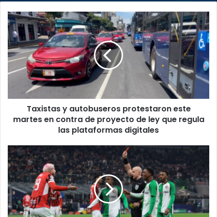
Taxistas
y
autobuseros
protestaron
este
martes
en
contra
de
Taxistas y autobuseros protestaron este
proyecto
de
martes en contra de proyecto de ley que regula
ley
las plataformas digitales
que
regula
¡Sorpresas
las
en
plataformas
Champions!
digitales
Atalanta
y
AC
Milan