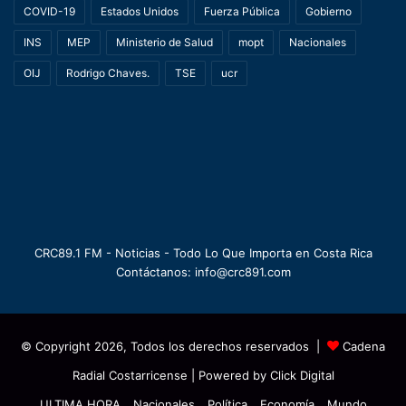
COVID-19
Estados Unidos
Fuerza Pública
Gobierno
INS
MEP
Ministerio de Salud
mopt
Nacionales
OIJ
Rodrigo Chaves.
TSE
ucr
CRC89.1 FM - Noticias - Todo Lo Que Importa en Costa Rica
Contáctanos: info@crc891.com
© Copyright 2026, Todos los derechos reservados |
Cadena
Radial Costarricense
| Powered by
Click Digital
ULTIMA HORA
Nacionales
Política
Economía
Mundo