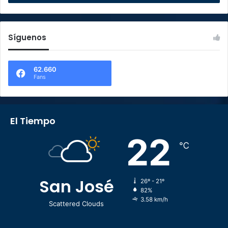
Síguenos
62.660
Fans
El Tiempo
22
℃
San José
26º - 21º
82%
3.58 km/h
Scattered Clouds