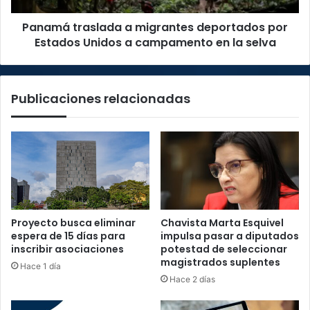
a
Panamá traslada a migrantes deportados por
campamento
en
Estados Unidos a campamento en la selva
la
selva
Publicaciones relacionadas
Proyecto busca eliminar
Chavista Marta Esquivel
espera de 15 días para
impulsa pasar a diputados
inscribir asociaciones
potestad de seleccionar
magistrados suplentes
Hace 1 día
Hace 2 días