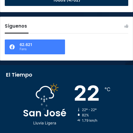
Síguenos
62.621
Fans
El Tiempo
22
℃
San José
22º - 22º
82%
1.79 km/h
Lluvia Ligera