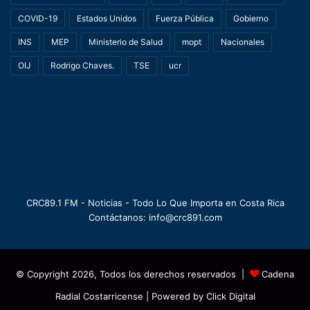
COVID-19
Estados Unidos
Fuerza Pública
Gobierno
INS
MEP
Ministerio de Salud
mopt
Nacionales
OIJ
Rodrigo Chaves.
TSE
ucr
CRC89.1 FM - Noticias - Todo Lo Que Importa en Costa Rica
Contáctanos: info@crc891.com
© Copyright 2026, Todos los derechos reservados |
Cadena
Radial Costarricense
| Powered by
Click Digital