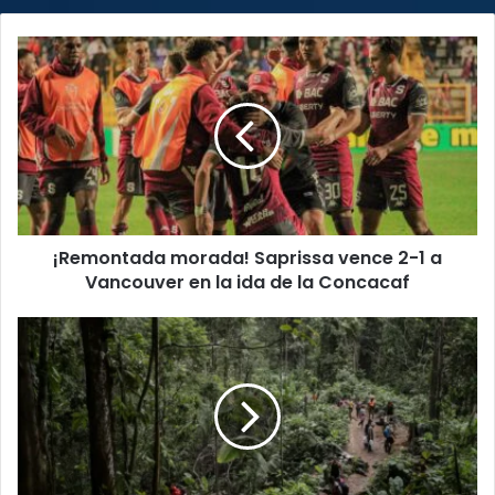
¡Remontada
morada!
Saprissa
vence
2-
1
a
Vancouver
en
¡Remontada morada! Saprissa vence 2-1 a
la
ida
Vancouver en la ida de la Concacaf
de
la
Panamá
Concacaf
traslada
a
migrantes
deportados
por
Estados
Unidos