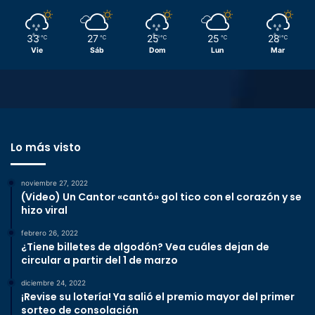
33
27
25
25
28
℃
℃
℃
℃
℃
Vie
Sáb
Dom
Lun
Mar
Lo más visto
noviembre 27, 2022
(Video) Un Cantor «cantó» gol tico con el corazón y se
hizo viral
febrero 26, 2022
¿Tiene billetes de algodón? Vea cuáles dejan de
circular a partir del 1 de marzo
diciembre 24, 2022
¡Revise su lotería! Ya salió el premio mayor del primer
sorteo de consolación