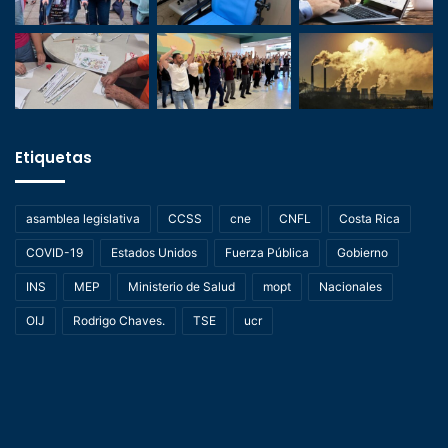
Etiquetas
asamblea legislativa
CCSS
cne
CNFL
Costa Rica
COVID-19
Estados Unidos
Fuerza Pública
Gobierno
INS
MEP
Ministerio de Salud
mopt
Nacionales
OIJ
Rodrigo Chaves.
TSE
ucr