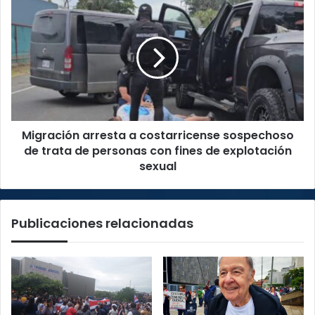
Migración
arresta
a
costarricense
sospechoso
de
trata
de
personas
Migración arresta a costarricense sospechoso
con
fines
de trata de personas con fines de explotación
de
sexual
explotación
sexual
Publicaciones relacionadas