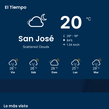
El Tiempo
20
℃
San José
26º - 18º
84%
1.34 km/h
Scattered Clouds
26
26
28
25
29
℃
℃
℃
℃
℃
Vie
Sáb
Dom
Lun
Mar
Lo más visto