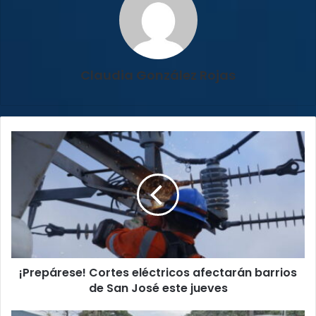
Claudia González Rojas
¡Prepárese!
Cortes
eléctricos
afectarán
barrios
de
San
José
este
¡Prepárese! Cortes eléctricos afectarán barrios
jueves
de San José este jueves