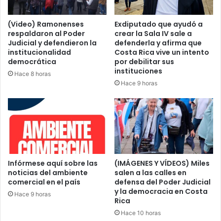
(Video) Ramonenses
Exdiputado que ayudó a
respaldaron al Poder
crear la Sala IV sale a
Judicial y defendieron la
defenderla y afirma que
institucionalidad
Costa Rica vive un intento
democrática
por debilitar sus
instituciones
Hace 8 horas
Hace 9 horas
Infórmese aquí sobre las
(IMÁGENES Y VÍDEOS) Miles
noticias del ambiente
salen a las calles en
comercial en el país
defensa del Poder Judicial
y la democracia en Costa
Hace 9 horas
Rica
Hace 10 horas