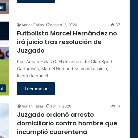
al
Adrian Fallas
agosto 11, 2020
37
Futbolista Marcel Hernández no
irá juicio tras resolución de
Juzgado
Por: Adrián Fallas G. El delantero del Club Sport
Cartaginés, Marcel Hernández, no irá a juicio,
luego de que el…
al
Leer más »
Adrian Fallas
abril 7, 2020
14
Juzgado ordenó arresto
domiciliario contra hombre que
incumplió cuarentena