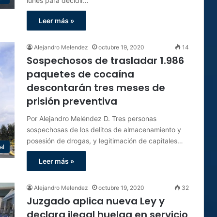
lunes para decidir…
Leer más »
Alejandro Melendez
octubre 19, 2020
14
Sospechosos de trasladar 1.986
paquetes de cocaína
descontarán tres meses de
prisión preventiva
Por Alejandro Meléndez D. Tres personas
sospechosas de los delitos de almacenamiento y
posesión de drogas, y legitimación de capitales…
al
Leer más »
Alejandro Melendez
octubre 19, 2020
32
Juzgado aplica nueva Ley y
declara ilegal huelga en servicio