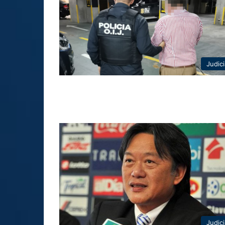
Judici
Judici