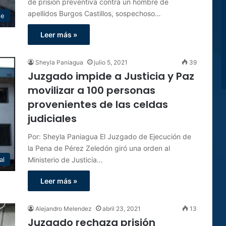
de prisión preventiva contra un hombre de
apellidos Burgos Castillos, sospechoso…
te
Leer más »
Sheyla Paniagua
julio 5, 2021
39
Juzgado impide a Justicia y Paz
movilizar a 100 personas
provenientes de las celdas
judiciales
Por: Sheyla Paniagua El Juzgado de Ejecución de
la Pena de Pérez Zeledón giró una orden al
Ministerio de Justicia…
al
Leer más »
Alejandro Melendez
abril 23, 2021
13
Juzgado rechaza prisión