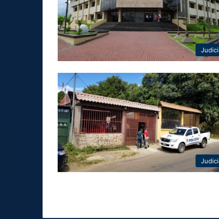
Judici
Judici