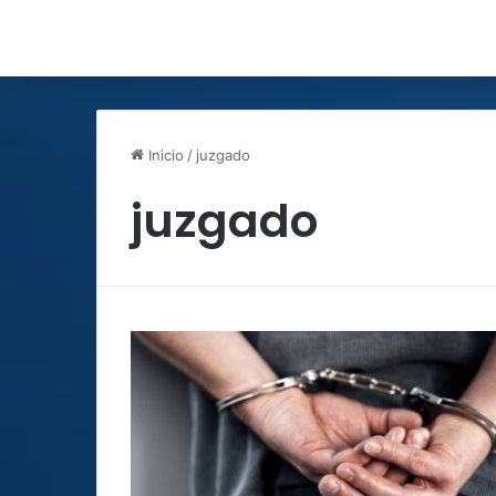
Inicio
/
juzgado
juzgado