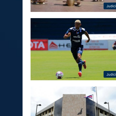
Judici
Judici