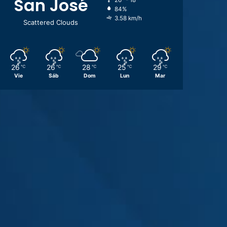
San José
26º - 18º
84%
3.58 km/h
Scattered Clouds
26
26
28
25
29
℃
℃
℃
℃
℃
Vie
Sáb
Dom
Lun
Mar