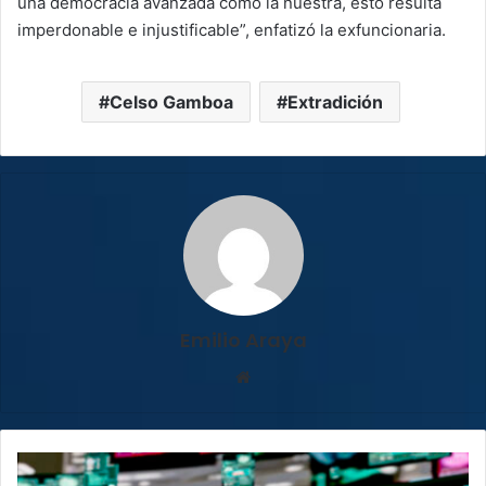
una democracia avanzada como la nuestra, esto resulta
imperdonable e injustificable”, enfatizó la exfuncionaria.
Celso Gamboa
Extradición
Emilio Araya
Sitio
web
Ciberataques
golpearon