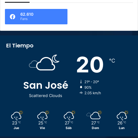
62.610
Fans
El Tiempo
20
℃
San José
21º - 20º
90%
2.05 km/h
Scattered Clouds
23
25
27
27
26
℃
℃
℃
℃
℃
Jue
Vie
Sáb
Dom
Lun