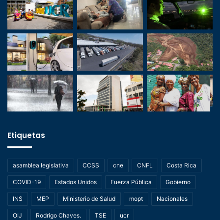
Etiquetas
asamblea legislativa
CCSS
cne
CNFL
Costa Rica
COVID-19
Estados Unidos
Fuerza Pública
Gobierno
INS
MEP
Ministerio de Salud
mopt
Nacionales
OIJ
Rodrigo Chaves.
TSE
ucr