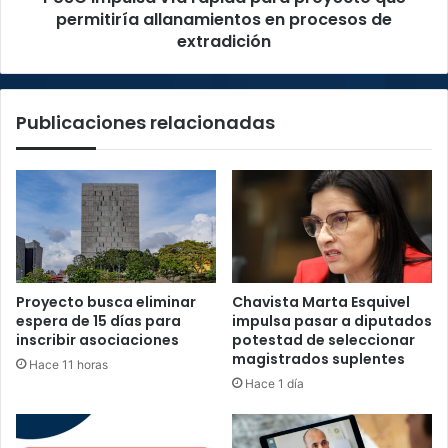
procesos
permitiría allanamientos en procesos de
de
extradición
extradición
Publicaciones relacionadas
Proyecto busca eliminar
Chavista Marta Esquivel
espera de 15 días para
impulsa pasar a diputados
inscribir asociaciones
potestad de seleccionar
magistrados suplentes
Hace 11 horas
Hace 1 día