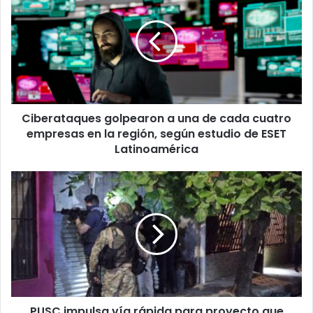
a
una
de
cada
cuatro
empresas
en
Ciberataques golpearon a una de cada cuatro
la
región,
empresas en la región, según estudio de ESET
según
Latinoamérica
estudio
de
PUSC
ESET
impulsa
Latinoamérica
vía
rápida
para
proyecto
que
permitiría
allanamientos
PUSC impulsa vía rápida para proyecto que
en