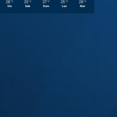
28
25
27
25
29
℃
℃
℃
℃
℃
Vie
Sáb
Dom
Lun
Mar