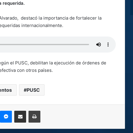
 requerida.
Alvarado, destacó la importancia de fortalecer la
requeridas internacionalmente.
egún el PUSC, debilitan la ejecución de órdenes de
efectiva con otros países.
entos
PUSC
kype
Messenger
Compartir por correo electrónico
Imprimir