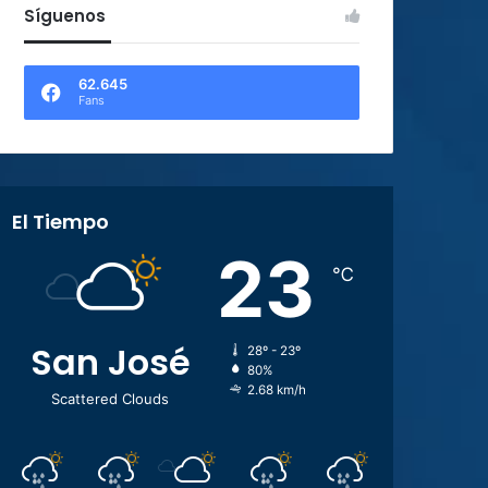
Síguenos
62.645
Fans
El Tiempo
23
℃
San José
28º - 23º
80%
2.68 km/h
Scattered Clouds