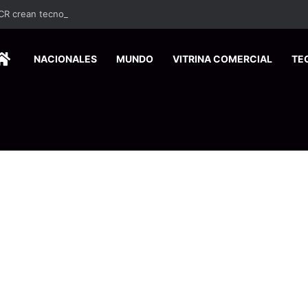
UCR crean tecnología que limpia aguas residuales con hongos
HOME
NACIONALES
MUNDO
VITRINA COMERCIAL
TE