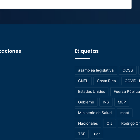
zaciones
Etiquetas
asamblea legislativa
CCSS
CNFL
Costa Rica
COVID-
Estados Unidos
Fuerza Pública
Gobierno
INS
MEP
Ministerio de Salud
mopt
Nacionales
OIJ
Rodrigo C
TSE
ucr