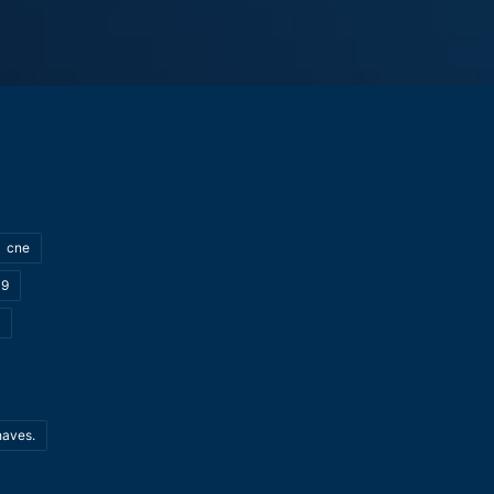
cne
19
haves.