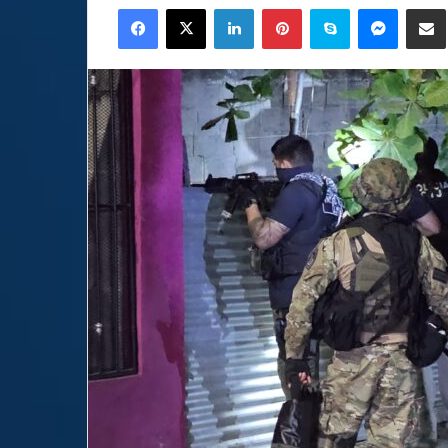
Facebook
X
LinkedIn
Pinterest
Skype
Messen
C
email