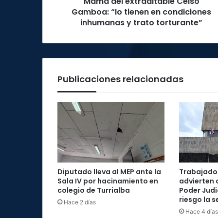
Mamá del extraditable Celso
inhumanas
y
Gamboa: “lo tienen en condiciones
trato
inhumanas y trato torturante”
torturante”
Publicaciones relacionadas
Diputado lleva al MEP ante la
Trabajador
Sala IV por hacinamiento en
advierten 
colegio de Turrialba
Poder Judi
riesgo la 
Hace 2 días
Hace 4 días