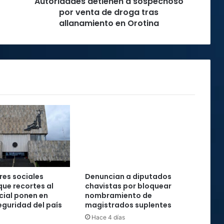
Autoridades detienen a sospechoso
allanamiento
en
por venta de droga tras
Orotina
allanamiento en Orotina
es sociales
Denuncian a diputados
que recortes al
chavistas por bloquear
cial ponen en
nombramiento de
seguridad del país
magistrados suplentes
Hace 4 días