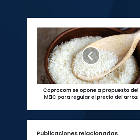
Coprocom
se
opone
a
propuesta
del
MEIC
para
regular
Coprocom se opone a propuesta del
el
precio
MEIC para regular el precio del arroz
del
arroz
Publicaciones relacionadas