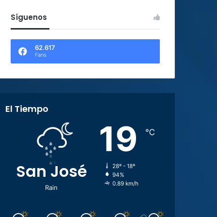
Síguenos
62.617
Fans
El Tiempo
19
℃
San José
28º - 18º
94%
0.89 km/h
Rain