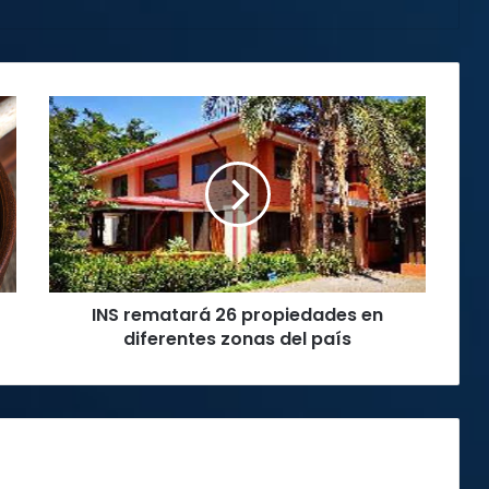
INS
rematará
26
propiedades
en
diferentes
zonas
del
país
INS rematará 26 propiedades en
diferentes zonas del país