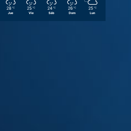
28
25
24
26
25
℃
℃
℃
℃
℃
Jue
Vie
Sáb
Dom
Lun