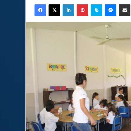
an
Facebook
X
LinkedIn
Pinterest
Skype
Messen
C
email