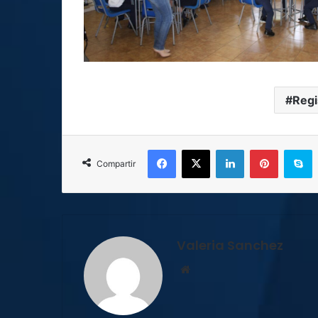
Regi
Facebook
X
LinkedIn
Pinterest
S
Compartir
Valeria Sanchez
Sitio
web