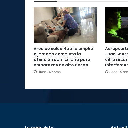
Área de salud Hatillo amplía
Aeropuerto
a jornada completa la
Juan Santa
atención domiciliaria para
cifra réco
embarazos de alto riesgo
interferenc
Hace 14 horas
Hace 15 ho
Lo más visto
Actuali