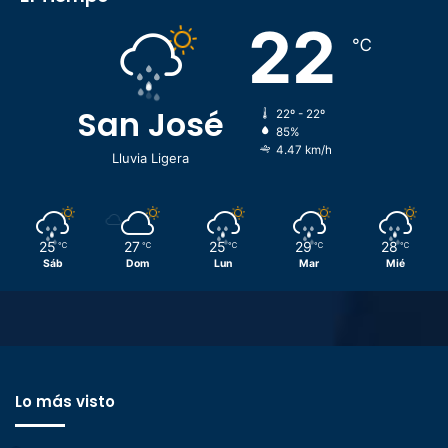
22
℃
San José
22º - 22º
85%
4.47 km/h
Lluvia Ligera
25
27
25
29
28
℃
℃
℃
℃
℃
Sáb
Dom
Lun
Mar
Mié
Lo más visto