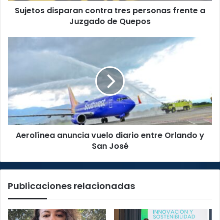
Sujetos disparan contra tres personas frente a
Quepos
Juzgado de Quepos
Aerolínea
anuncia
vuelo
diario
entre
Orlando
y
San
José
Aerolínea anuncia vuelo diario entre Orlando y
San José
Publicaciones relacionadas