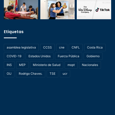
Etiquetas
asamblea legislativa
CCSS
cne
CNFL
Costa Rica
COVID-19
Estados Unidos
Fuerza Pública
Gobierno
INS
MEP
Ministerio de Salud
mopt
Nacionales
OIJ
Rodrigo Chaves.
TSE
ucr