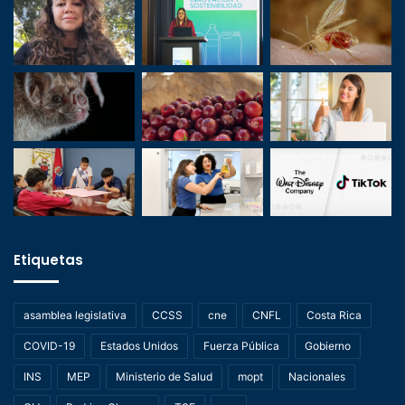
Etiquetas
asamblea legislativa
CCSS
cne
CNFL
Costa Rica
COVID-19
Estados Unidos
Fuerza Pública
Gobierno
INS
MEP
Ministerio de Salud
mopt
Nacionales