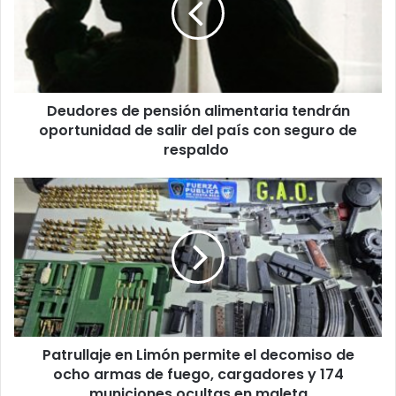
tendrán
oportunidad
de
salir
del
Deudores de pensión alimentaria tendrán
país
con
oportunidad de salir del país con seguro de
seguro
respaldo
de
respaldo
Patrullaje
en
Limón
permite
el
decomiso
de
ocho
armas
Patrullaje en Limón permite el decomiso de
de
fuego,
ocho armas de fuego, cargadores y 174
cargadores
municiones ocultas en maleta