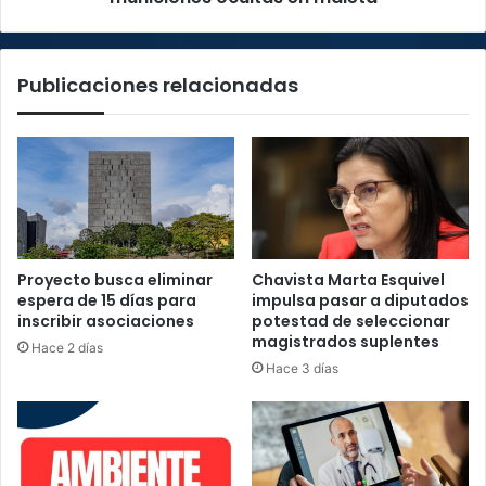
y
174
municiones
Publicaciones relacionadas
ocultas
en
maleta
Proyecto busca eliminar
Chavista Marta Esquivel
espera de 15 días para
impulsa pasar a diputados
inscribir asociaciones
potestad de seleccionar
magistrados suplentes
Hace 2 días
Hace 3 días