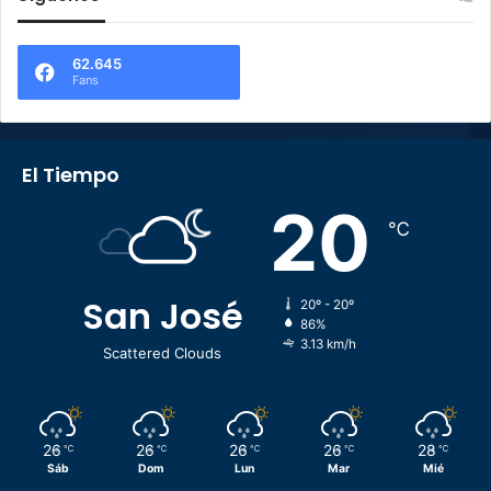
62.645
Fans
El Tiempo
20
℃
San José
20º - 20º
86%
3.13 km/h
Scattered Clouds
26
26
26
26
28
℃
℃
℃
℃
℃
Sáb
Dom
Lun
Mar
Mié