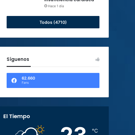
Hace 1 día
Todos (4710)
Síguenos
62.660
Fans
El Tiempo
23
℃