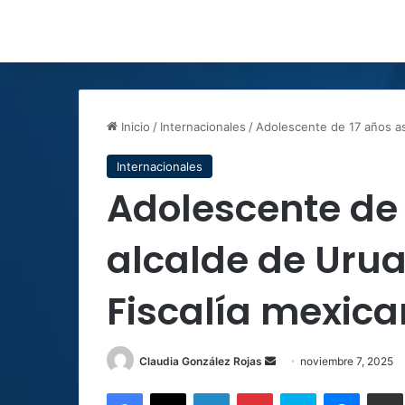
Inicio
/
Internacionales
/
Adolescente de 17 años as
Internacionales
Adolescente de 
alcalde de Uru
Fiscalía mexic
Send
Claudia González Rojas
noviembre 7, 2025
an
Facebook
X
LinkedIn
Pinterest
Skype
Messen
C
email