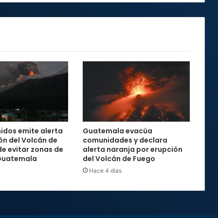
viernes
idos emite alerta
Guatemala evacúa
ón del Volcán de
comunidades y declara
de evitar zonas de
alerta naranja por erupción
 Guatemala
del Volcán de Fuego
Hace 4 días