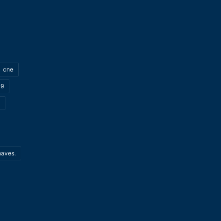
cne
19
haves.