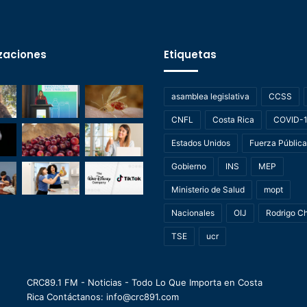
zaciones
Etiquetas
asamblea legislativa
CCSS
CNFL
Costa Rica
COVID-
Estados Unidos
Fuerza Pública
Gobierno
INS
MEP
Ministerio de Salud
mopt
Nacionales
OIJ
Rodrigo C
TSE
ucr
CRC89.1 FM - Noticias - Todo Lo Que Importa en Costa
Rica Contáctanos: info@crc891.com