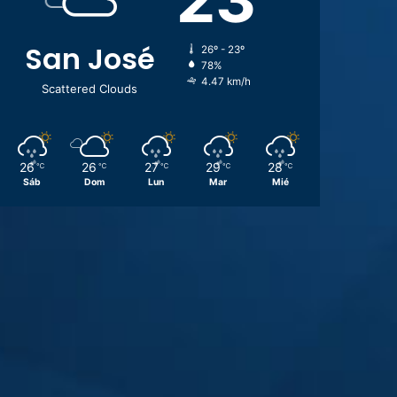
San José
26º - 23º
78%
4.47 km/h
Scattered Clouds
26
26
27
29
28
℃
℃
℃
℃
℃
Sáb
Dom
Lun
Mar
Mié