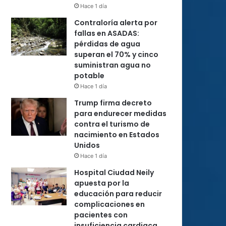
Hace 1 día
Contraloría alerta por
fallas en ASADAS:
pérdidas de agua
superan el 70% y cinco
suministran agua no
potable
Hace 1 día
Trump firma decreto
para endurecer medidas
contra el turismo de
nacimiento en Estados
Unidos
Hace 1 día
Hospital Ciudad Neily
apuesta por la
educación para reducir
complicaciones en
pacientes con
insuficiencia cardiaca