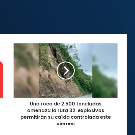
Una
roca
de
2.500
toneladas
amenaza
la
ruta
32:
Una roca de 2.500 toneladas
explosivos
permitirán
amenaza la ruta 32: explosivos
su
permitirán su caída controlada este
caída
viernes
controlada
este