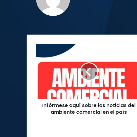
Infórmese
aquí
sobre
las
noticias
del
ambiente
comercial
en
Infórmese aquí sobre las noticias del
el
país
ambiente comercial en el país