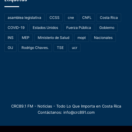
asamblea legislativa
CCSS
cne
CNFL
Costa Rica
COVID-19
Estados Unidos
Fuerza Pública
Gobierno
INS
MEP
Ministerio de Salud
mopt
Nacionales
OIJ
Rodrigo Chaves.
TSE
ucr
CRC89.1 FM - Noticias - Todo Lo Que Importa en Costa Rica
Contáctanos: info@crc891.com