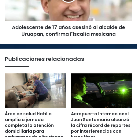
al
alcalde
de
Uruapan,
Adolescente de 17 años asesinó al alcalde de
confirma
Fiscalía
Uruapan, confirma Fiscalía mexicana
mexicana
Publicaciones relacionadas
Área de salud Hatillo
Aeropuerto Internacional
amplía a jornada
Juan Santamaría alcanzó
completa la atención
la cifra récord de reportes
domiciliaria para
por interferencias con
embarazos de alto riesgo
luces láser