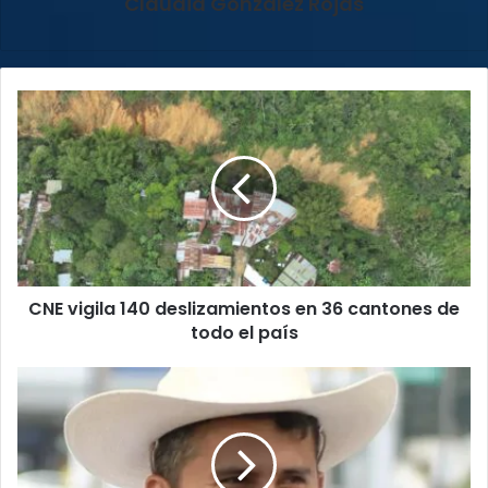
Claudia González Rojas
CNE
vigila
140
deslizamientos
en
36
cantones
de
todo
CNE vigila 140 deslizamientos en 36 cantones de
el
país
todo el país
Adolescente
de
17
años
asesinó