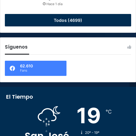
Hace 1 día
Todos (4699)
Síguenos
62.610
Fans
El Tiempo
19
℃
San José
20º - 19º