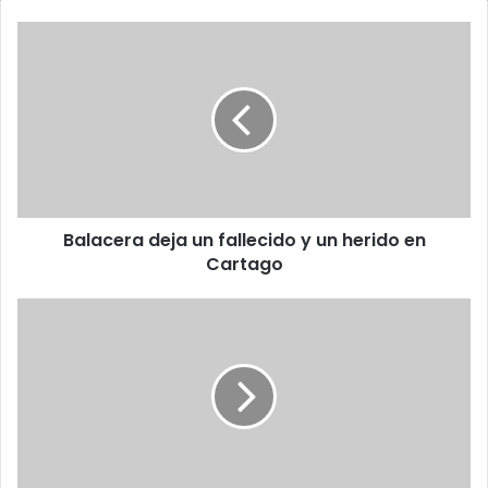
Balacera
deja
un
fallecido
y
un
herido
en
Cartago
Balacera deja un fallecido y un herido en
Cartago
¡Tome
nota!
Curridabat,
Calle
Blancos,
La
Uruca
y