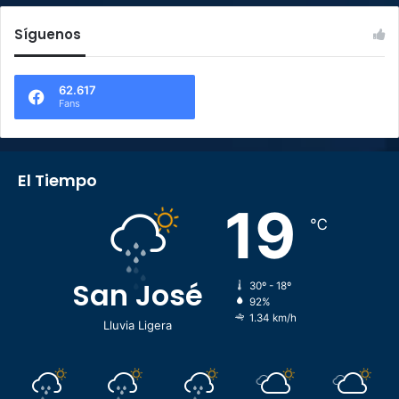
Síguenos
62.617
Fans
El Tiempo
19
℃
San José
30º - 18º
92%
1.34 km/h
Lluvia Ligera