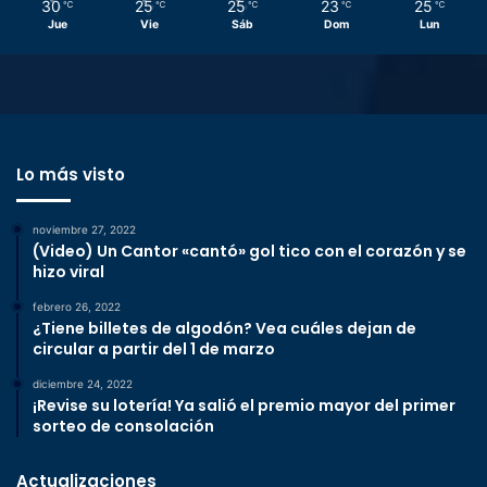
30
25
25
23
25
℃
℃
℃
℃
℃
Jue
Vie
Sáb
Dom
Lun
Lo más visto
noviembre 27, 2022
(Video) Un Cantor «cantó» gol tico con el corazón y se
hizo viral
febrero 26, 2022
¿Tiene billetes de algodón? Vea cuáles dejan de
circular a partir del 1 de marzo
diciembre 24, 2022
¡Revise su lotería! Ya salió el premio mayor del primer
sorteo de consolación
Actualizaciones