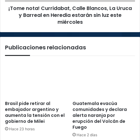
Barreal
¡Tome nota! Curridabat, Calle Blancos, La Uruca
en
Heredia
y Barreal en Heredia estarán sin luz este
estarán
miércoles
sin
luz
este
Publicaciones relacionadas
miércoles
Brasil pide retirar al
Guatemala evacúa
embajador argentino y
comunidades y declara
aumenta la tensión con el
alerta naranja por
gobierno de Milei
erupción del Volcán de
Fuego
Hace 23 horas
Hace 2 días