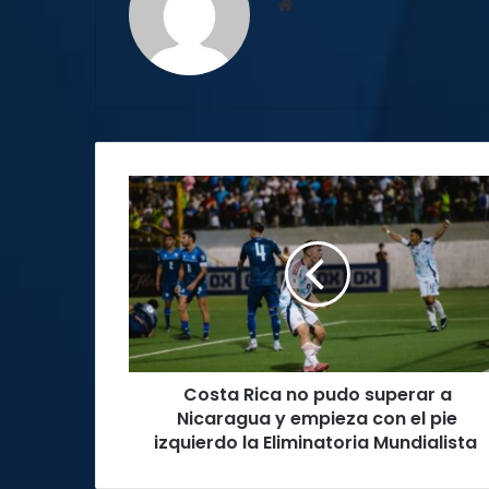
Sitio
web
Costa
Rica
no
pudo
superar
a
Nicaragua
y
empieza
Costa Rica no pudo superar a
con
el
Nicaragua y empieza con el pie
pie
izquierdo la Eliminatoria Mundialista
izquierdo
la