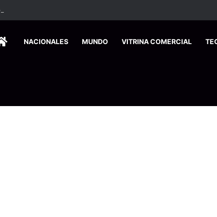
ados ingresan a hospital de Nicoya y matan a paciente a balazos
HOME
NACIONALES
MUNDO
VITRINA COMERCIAL
TE