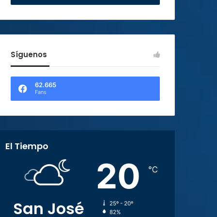
Síguenos
62.665
Fans
El Tiempo
20
℃
San José
25º - 20º
82%