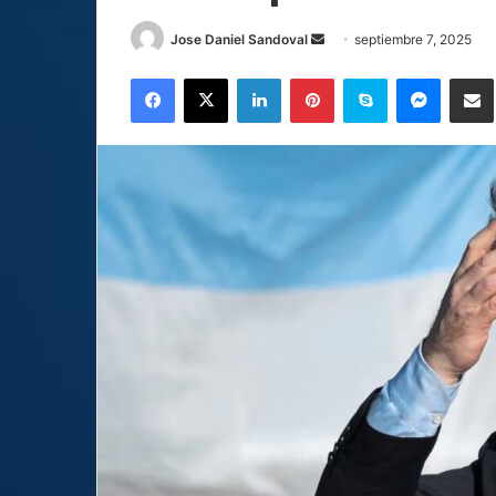
Send
Jose Daniel Sandoval
septiembre 7, 2025
an
Facebook
X
LinkedIn
Pinterest
Skype
Messen
C
email