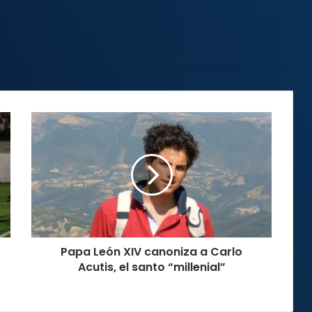
Papa
León
XIV
canoniza
a
Carlo
Acutis,
el
santo
Papa León XIV canoniza a Carlo
“millenial”
Acutis, el santo “millenial”