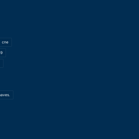
cne
19
haves.