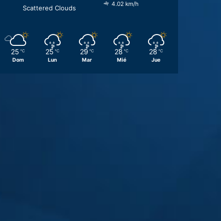
4.02 km/h
Scattered Clouds
25
25
29
28
28
℃
℃
℃
℃
℃
Dom
Lun
Mar
Mié
Jue