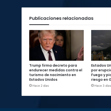
Eliminatoria
Mundialista
Publicaciones relacionadas
Trump firma decreto para
Estados Un
endurecer medidas contra el
por erupci
turismo de nacimiento en
Fuego y pi
Estados Unidos
riesgo en
Hace 2 días
Hace 3 días