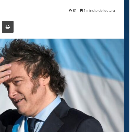
81
1 minuto de lectura
ger
ompartir por correo electrónico
Imprimir