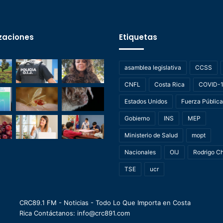
zaciones
Etiquetas
asamblea legislativa
CCSS
CNFL
Costa Rica
COVID-
Estados Unidos
Fuerza Pública
Gobierno
INS
MEP
Ministerio de Salud
mopt
Nacionales
OIJ
Rodrigo C
TSE
ucr
CRC89.1 FM - Noticias - Todo Lo Que Importa en Costa
Rica Contáctanos: info@crc891.com