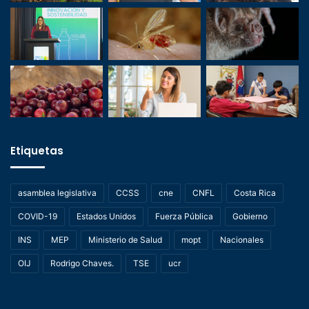
Etiquetas
asamblea legislativa
CCSS
cne
CNFL
Costa Rica
COVID-19
Estados Unidos
Fuerza Pública
Gobierno
INS
MEP
Ministerio de Salud
mopt
Nacionales
OIJ
Rodrigo Chaves.
TSE
ucr