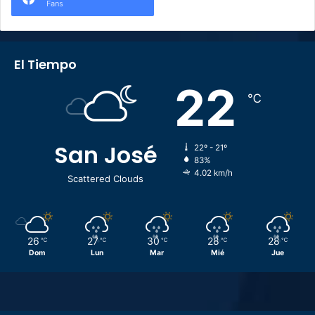
Fans
El Tiempo
22
℃
San José
22º - 21º
83%
4.02 km/h
Scattered Clouds
26
27
30
28
28
℃
℃
℃
℃
℃
Dom
Lun
Mar
Mié
Jue