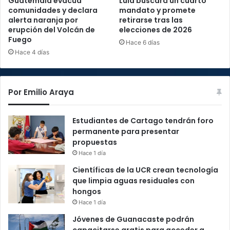
Guatemala evacúa
Lula buscará un cuarto
comunidades y declara
mandato y promete
alerta naranja por
retirarse tras las
erupción del Volcán de
elecciones de 2026
Fuego
Hace 6 días
Hace 4 días
Por Emilio Araya
Estudiantes de Cartago tendrán foro
permanente para presentar
propuestas
Hace 1 día
Científicas de la UCR crean tecnología
que limpia aguas residuales con
hongos
Hace 1 día
Jóvenes de Guanacaste podrán
capacitarse gratis para acceder a