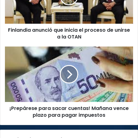
proceso
de
unirse
a
Finlandia anunció que inicia el proceso de unirse
la
OTAN
a la OTAN
¡Prepárese
para
sacar
cuentas!
Mañana
vence
plazo
para
pagar
¡Prepárese para sacar cuentas! Mañana vence
impuestos
plazo para pagar impuestos