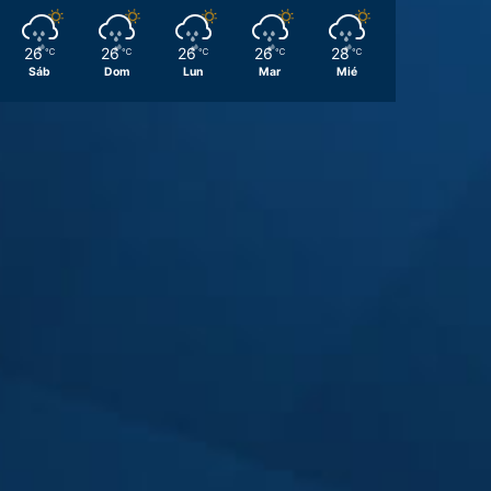
26
26
26
26
28
℃
℃
℃
℃
℃
Sáb
Dom
Lun
Mar
Mié