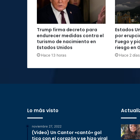
Trump firma decreto para
Estados Un
endurecer medidas contra el
por erupci
turismo de nacimiento en
Fuego y pi
Estados Unidos
riesgo en
Hace 13 horas
Hace 2 días
Lo más visto
Actuali
noviembre 27, 2022
(Video) Un Cantor «cantó» gol
tico con el corazón y se hizo viral