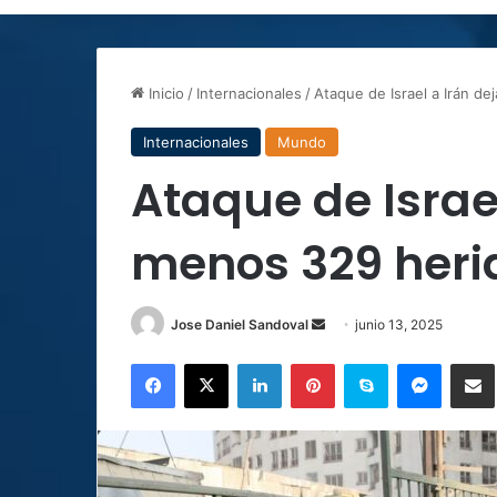
Inicio
/
Internacionales
/
Ataque de Israel a Irán d
Internacionales
Mundo
Ataque de Israel
menos 329 heri
Send
Jose Daniel Sandoval
junio 13, 2025
an
Facebook
X
LinkedIn
Pinterest
Skype
Messen
C
email