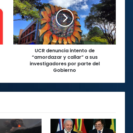
denuncia
intento
de
“amordazar
y
callar”
a
sus
UCR denuncia intento de
investigadores
por
“amordazar y callar” a sus
parte
investigadores por parte del
del
Gobierno
Gobierno