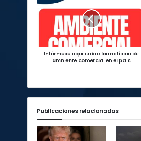
aquí
sobre
las
noticias
de
ambiente
comercial
en
Infórmese aquí sobre las noticias de
el
país
ambiente comercial en el país
Publicaciones relacionadas