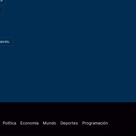
19
haves.
Política
Economía
Mundo
Deportes
Programación