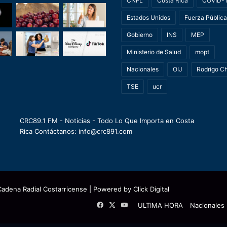
CNFL
Costa Rica
COVID-
Estados Unidos
Fuerza Pública
Gobierno
INS
MEP
Ministerio de Salud
mopt
Nacionales
OIJ
Rodrigo C
TSE
ucr
CRC89.1 FM - Noticias - Todo Lo Que Importa en Costa
Rica Contáctanos: info@crc891.com
Cadena Radial Costarricense
| Powered by
Click Digital
Facebook
X
YouTube
ULTIMA HORA
Nacionales