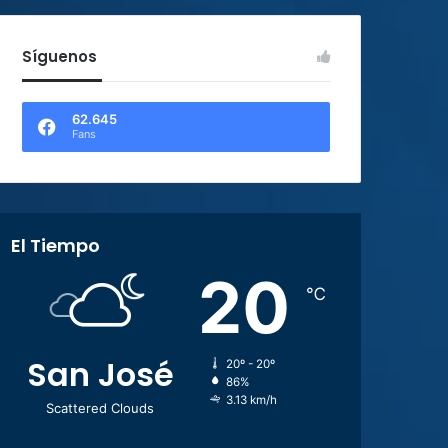
Síguenos
62.645
Fans
El Tiempo
20
℃
San José
20º - 20º
86%
3.13 km/h
Scattered Clouds