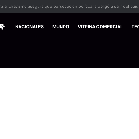
 se suma a la economía circular
HOME
NACIONALES
MUNDO
VITRINA COMERCIAL
TE