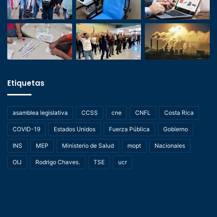
Etiquetas
asamblea legislativa
CCSS
cne
CNFL
Costa Rica
COVID-19
Estados Unidos
Fuerza Pública
Gobierno
INS
MEP
Ministerio de Salud
mopt
Nacionales
OIJ
Rodrigo Chaves.
TSE
ucr