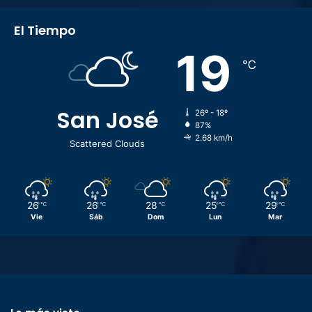
El Tiempo
19
℃
San José
26º - 18º
87%
2.68 km/h
Scattered Clouds
26
26
28
25
29
℃
℃
℃
℃
℃
Vie
Sáb
Dom
Lun
Mar