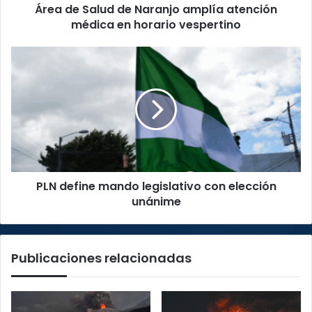
Área de Salud de Naranjo amplía atención
horario
vespertino
médica en horario vespertino
PLN
define
mando
legislativo
con
elección
unánime
PLN define mando legislativo con elección
unánime
Publicaciones relacionadas