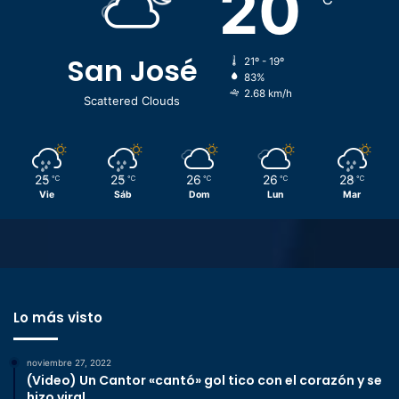
20
San José
21º - 19º
83%
2.68 km/h
Scattered Clouds
25
25
26
26
28
℃
℃
℃
℃
℃
Vie
Sáb
Dom
Lun
Mar
Lo más visto
noviembre 27, 2022
(Video) Un Cantor «cantó» gol tico con el corazón y se
hizo viral