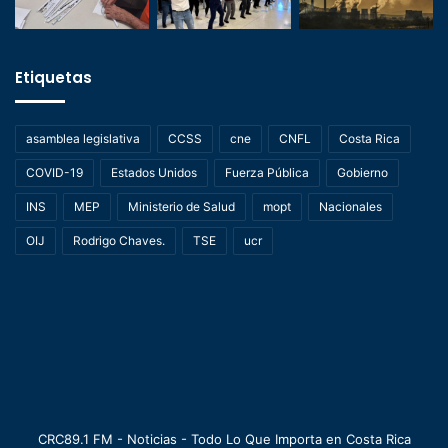
Etiquetas
asamblea legislativa
CCSS
cne
CNFL
Costa Rica
COVID-19
Estados Unidos
Fuerza Pública
Gobierno
INS
MEP
Ministerio de Salud
mopt
Nacionales
OIJ
Rodrigo Chaves.
TSE
ucr
CRC89.1 FM - Noticias - Todo Lo Que Importa en Costa Rica