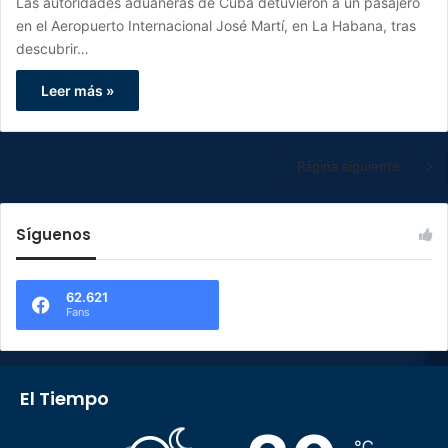
Las autoridades aduaneras de Cuba detuvieron a un pasajero
en el Aeropuerto Internacional José Martí, en La Habana, tras
descubrir…
Leer más »
Página siguiente
Síguenos
62.621
Fans
El Tiempo
℃