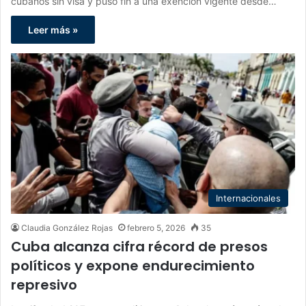
cubanos sin visa y puso fin a una exención vigente desde…
Leer más »
Internacionales
Claudia González Rojas
febrero 5, 2026
35
Cuba alcanza cifra récord de presos
políticos y expone endurecimiento
represivo