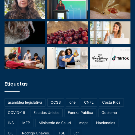
Etiquetas
asamblea legislativa
CCSS
cne
CNFL
Costa Rica
COVID-19
Estados Unidos
Fuerza Pública
Gobierno
INS
MEP
Ministerio de Salud
mopt
Nacionales
OIJ
Rodrigo Chaves.
TSE
ucr