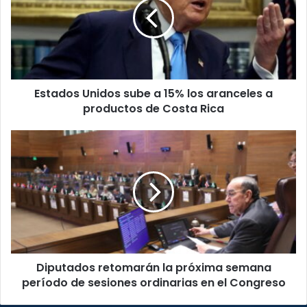
a
15%
los
aranceles
a
productos
Estados Unidos sube a 15% los aranceles a
de
Costa
productos de Costa Rica
Rica
Diputados
retomarán
la
próxima
semana
período
de
sesiones
ordinarias
Diputados retomarán la próxima semana
en
el
período de sesiones ordinarias en el Congreso
Congreso