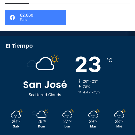
62.660
Fans
El Tiempo
23
℃
San José
26º - 23º
78%
4.47 km/h
Scattered Clouds
26
26
27
29
28
℃
℃
℃
℃
℃
Sáb
Dom
Lun
Mar
Mié