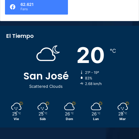
62.621
Fans
El Tiempo
20
℃
San José
21º - 19º
83%
2.68 km/h
Scattered Clouds
25
25
26
26
28
℃
℃
℃
℃
℃
Vie
Sáb
Dom
Lun
Mar