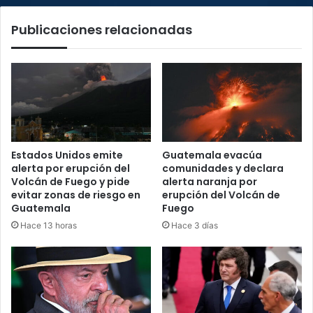
la
Publicaciones relacionadas
estafa"
Estados Unidos emite
Guatemala evacúa
alerta por erupción del
comunidades y declara
Volcán de Fuego y pide
alerta naranja por
evitar zonas de riesgo en
erupción del Volcán de
Guatemala
Fuego
Hace 13 horas
Hace 3 días