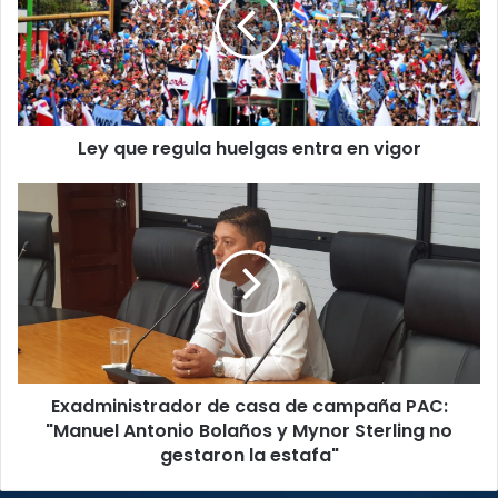
huelgas
entra
en
vigor
Ley que regula huelgas entra en vigor
Exadministrador
de
casa
de
campaña
PAC:
"Manuel
Antonio
Bolaños
Exadministrador de casa de campaña PAC:
y
Mynor
"Manuel Antonio Bolaños y Mynor Sterling no
Sterling
gestaron la estafa"
no
gestaron