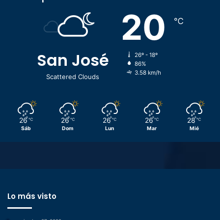
20
℃
San José
26º - 18º
86%
3.58 km/h
Scattered Clouds
26
26
26
26
28
℃
℃
℃
℃
℃
Sáb
Dom
Lun
Mar
Mié
Lo más visto