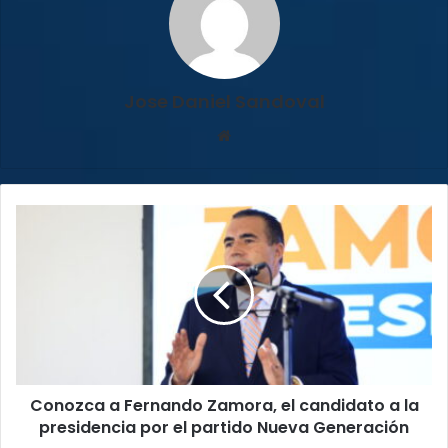
Jose Daniel Sandoval
Sitio
web
Conozca
a
Fernando
Zamora,
el
candidato
a
la
presidencia
Conozca a Fernando Zamora, el candidato a la
por
el
presidencia por el partido Nueva Generación
partido