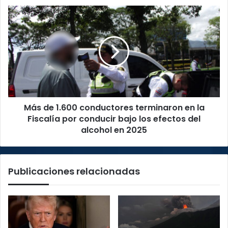
Nueva
Más
Generación
de
1.600
conductores
terminaron
en
la
Fiscalía
por
Más de 1.600 conductores terminaron en la
conducir
bajo
Fiscalía por conducir bajo los efectos del
los
alcohol en 2025
efectos
del
alcohol
Publicaciones relacionadas
en
2025