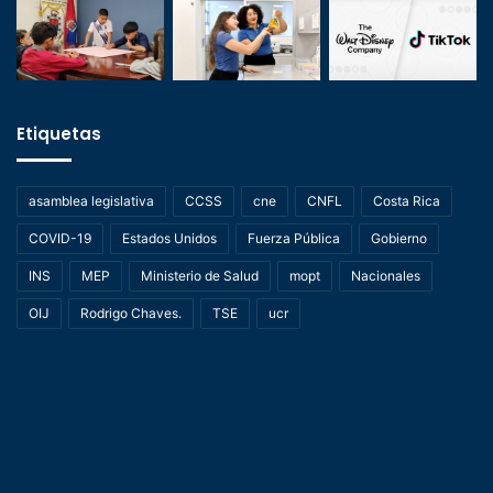
Etiquetas
asamblea legislativa
CCSS
cne
CNFL
Costa Rica
COVID-19
Estados Unidos
Fuerza Pública
Gobierno
INS
MEP
Ministerio de Salud
mopt
Nacionales
OIJ
Rodrigo Chaves.
TSE
ucr