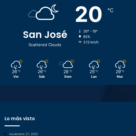
20
℃
San José
26º - 18º
85%
3.13 km/h
Scattered Clouds
26
26
28
25
29
℃
℃
℃
℃
℃
Vie
Sáb
Dom
Lun
Mar
Lo más visto
noviembre 27, 2022