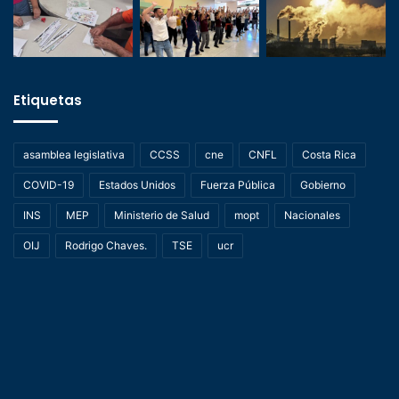
Etiquetas
asamblea legislativa
CCSS
cne
CNFL
Costa Rica
COVID-19
Estados Unidos
Fuerza Pública
Gobierno
INS
MEP
Ministerio de Salud
mopt
Nacionales
OIJ
Rodrigo Chaves.
TSE
ucr