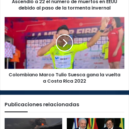
Ascendió a 22 el número de muertos en EEUU
debido
al
debido al paso de la tormenta invernal
paso
de
Colombiano
la
Marco
tormenta
Tulio
invernal
Suesca
gana
la
vuelta
a
Costa
Colombiano Marco Tulio Suesca gana la vuelta
Rica
2022
a Costa Rica 2022
Publicaciones relacionadas