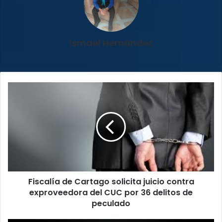
Ismael Hernández
Fiscalía
de
Cartago
solicita
juicio
contra
exproveedora
del
CUC
Fiscalía de Cartago solicita juicio contra
por
36
exproveedora del CUC por 36 delitos de
delitos
peculado
de
peculado