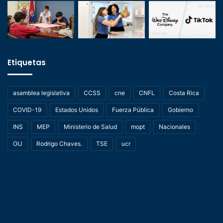
Etiquetas
asamblea legislativa
CCSS
cne
CNFL
Costa Rica
COVID-19
Estados Unidos
Fuerza Pública
Gobierno
INS
MEP
Ministerio de Salud
mopt
Nacionales
OIJ
Rodrigo Chaves.
TSE
ucr