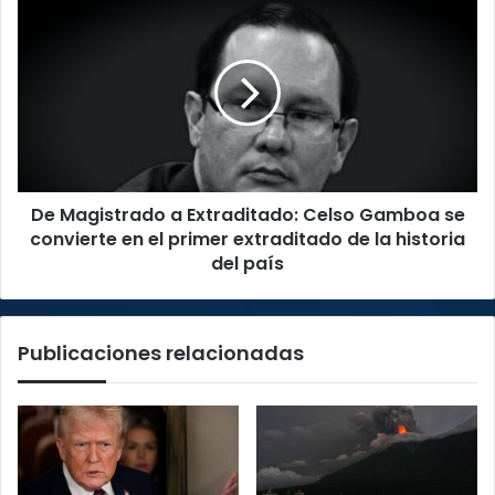
De
Magistrado
a
Extraditado:
Celso
Gamboa
se
convierte
en
De Magistrado a Extraditado: Celso Gamboa se
el
primer
convierte en el primer extraditado de la historia
extraditado
del país
de
la
historia
Publicaciones relacionadas
del
país