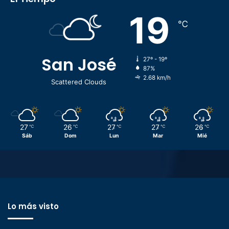
19
℃
San José
27º - 19º
87%
2.68 km/h
Scattered Clouds
27
26
27
27
26
℃
℃
℃
℃
℃
Sáb
Dom
Lun
Mar
Mié
Lo más visto