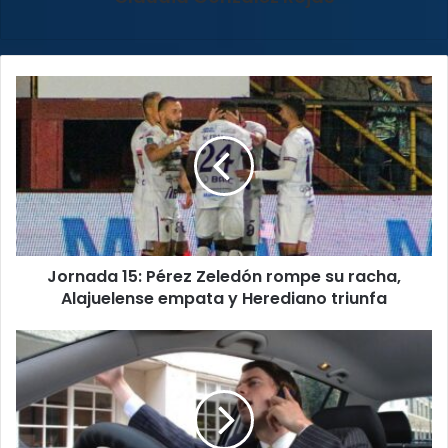
Jornada
15:
Pérez
Zeledón
rompe
su
racha,
Alajuelense
empata
Jornada 15: Pérez Zeledón rompe su racha,
y
Herediano
Alajuelense empata y Herediano triunfa
triunfa
Diputado
propone
ley
para
sancionar
la