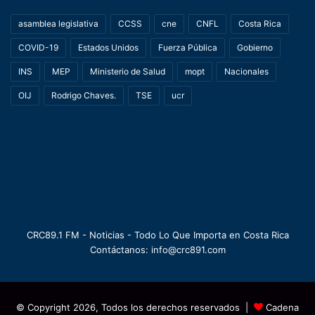
asamblea legislativa
CCSS
cne
CNFL
Costa Rica
COVID-19
Estados Unidos
Fuerza Pública
Gobierno
INS
MEP
Ministerio de Salud
mopt
Nacionales
OIJ
Rodrigo Chaves.
TSE
ucr
CRC89.1 FM - Noticias - Todo Lo Que Importa en Costa Rica
Contáctanos: info@crc891.com
© Copyright 2026, Todos los derechos reservados |
Cadena