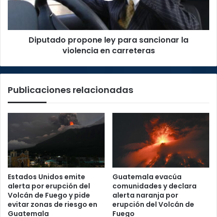
violencia
en
carreteras
Diputado propone ley para sancionar la
violencia en carreteras
Publicaciones relacionadas
Estados Unidos emite
Guatemala evacúa
alerta por erupción del
comunidades y declara
Volcán de Fuego y pide
alerta naranja por
evitar zonas de riesgo en
erupción del Volcán de
Guatemala
Fuego