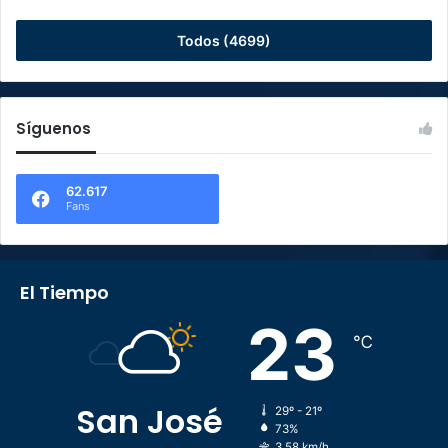
Todos (4699)
Síguenos
62.617
Fans
El Tiempo
23
℃
San José
29º - 21º
73%
3.58 km/h