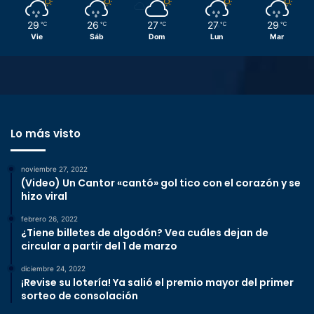
29
26
27
27
29
℃
℃
℃
℃
℃
Vie
Sáb
Dom
Lun
Mar
Lo más visto
noviembre 27, 2022
(Video) Un Cantor «cantó» gol tico con el corazón y se
hizo viral
febrero 26, 2022
¿Tiene billetes de algodón? Vea cuáles dejan de
circular a partir del 1 de marzo
diciembre 24, 2022
¡Revise su lotería! Ya salió el premio mayor del primer
sorteo de consolación