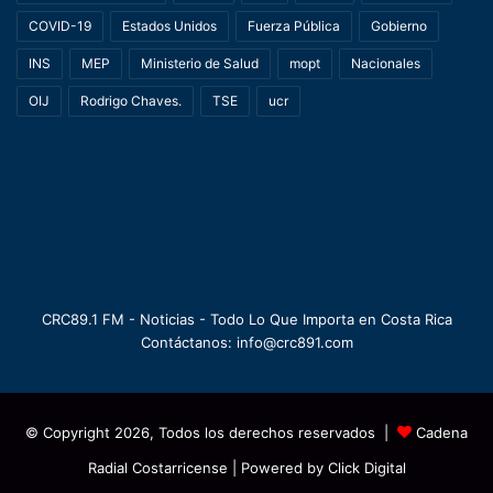
COVID-19
Estados Unidos
Fuerza Pública
Gobierno
INS
MEP
Ministerio de Salud
mopt
Nacionales
OIJ
Rodrigo Chaves.
TSE
ucr
CRC89.1 FM - Noticias - Todo Lo Que Importa en Costa Rica
Contáctanos: info@crc891.com
© Copyright 2026, Todos los derechos reservados |
Cadena
Radial Costarricense
| Powered by
Click Digital