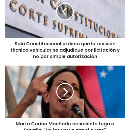
ordena
que
la
revisión
técnica
vehicular
se
Sala Constitucional ordena que la revisión
adjudique
por
técnica vehicular se adjudique por licitación y
licitación
no por simple autorización
y
no
María
por
Corina
simple
Machado
autorización
desmiente
fuga
a
España:
"No
les
María Corina Machado desmiente fuga a
voy
a