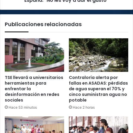
España: "No les voy a dar el gusto"
dar
el
gusto"
Publicaciones relacionadas
TSE llevará a universitarios
Contraloría alerta por
herramientas para
fallas en ASADAS: pérdidas
enfrentar la
de agua superan el 70% y
desinformación en redes
cinco suministran agua no
sociales
potable
Hace 53 minutos
Hace 2 horas