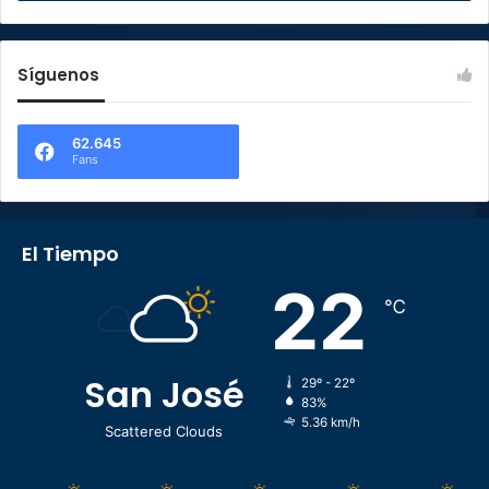
Síguenos
62.645
Fans
El Tiempo
22
℃
San José
29º - 22º
83%
5.36 km/h
Scattered Clouds