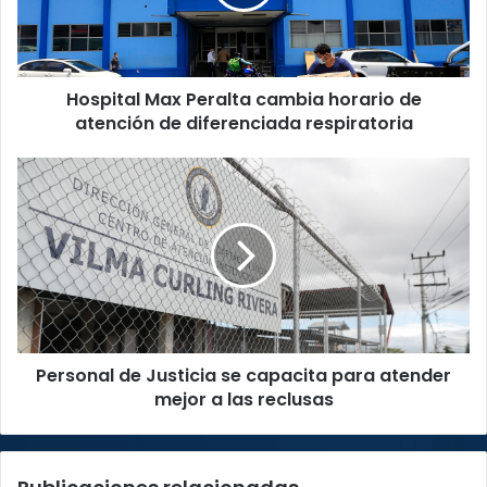
de
atención
de
diferenciada
Hospital Max Peralta cambia horario de
respiratoria
atención de diferenciada respiratoria
Personal
de
Justicia
se
capacita
para
atender
mejor
a
Personal de Justicia se capacita para atender
las
reclusas
mejor a las reclusas