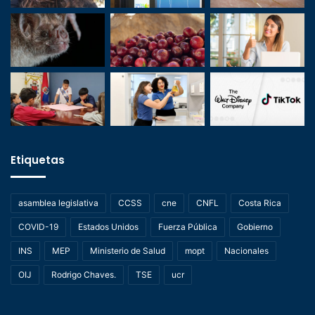
Etiquetas
asamblea legislativa
CCSS
cne
CNFL
Costa Rica
COVID-19
Estados Unidos
Fuerza Pública
Gobierno
INS
MEP
Ministerio de Salud
mopt
Nacionales
OIJ
Rodrigo Chaves.
TSE
ucr