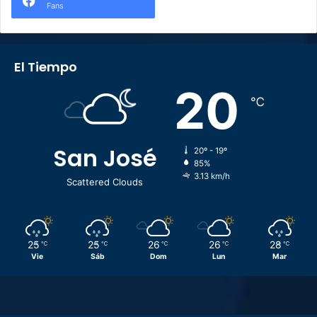
Fans
El Tiempo
20
℃
San José
20º - 19º
85%
3.13 km/h
Scattered Clouds
25
25
26
26
28
℃
℃
℃
℃
℃
Vie
Sáb
Dom
Lun
Mar