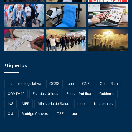
Etiquetas
asamblea legislativa
CCSS
cne
CNFL
Costa Rica
COVID-19
Estados Unidos
Fuerza Pública
Gobierno
INS
MEP
Ministerio de Salud
mopt
Nacionales
OIJ
Rodrigo Chaves.
TSE
ucr