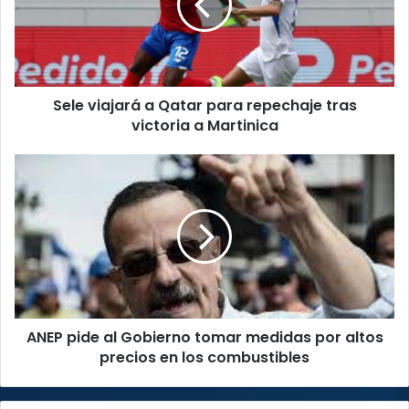
para
repechaje
tras
victoria
a
Sele viajará a Qatar para repechaje tras
Martinica
victoria a Martinica
ANEP
pide
al
Gobierno
tomar
medidas
por
altos
precios
ANEP pide al Gobierno tomar medidas por altos
en
los
precios en los combustibles
combustibles