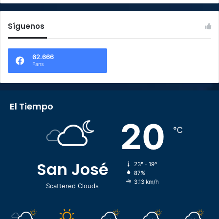
Síguenos
62.666
Fans
El Tiempo
20
℃
San José
23º - 19º
87%
3.13 km/h
Scattered Clouds