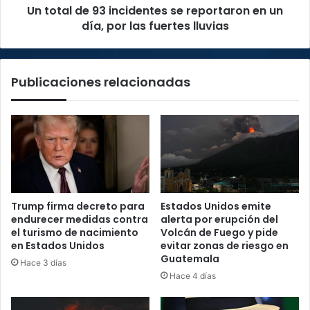
Un total de 93 incidentes se reportaron en un
día,
por
día, por las fuertes lluvias
las
fuertes
lluvias
Publicaciones relacionadas
Trump firma decreto para
Estados Unidos emite
endurecer medidas contra
alerta por erupción del
el turismo de nacimiento
Volcán de Fuego y pide
en Estados Unidos
evitar zonas de riesgo en
Guatemala
Hace 3 días
Hace 4 días