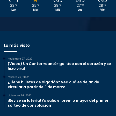
23
25
29
27
28
℃
℃
℃
℃
℃
Lun
Mar
Mié
Jue
Vie
Lo más visto
noviembre 27, 2022
(Video) Un Cantor «cantó» gol tico con el corazón y se
hizo viral
febrero 26, 2022
¿Tiene billetes de algodón? Vea cuáles dejan de
circular a partir del 1 de marzo
diciembre 24, 2022
¡Revise su lotería! Ya salió el premio mayor del primer
sorteo de consolación