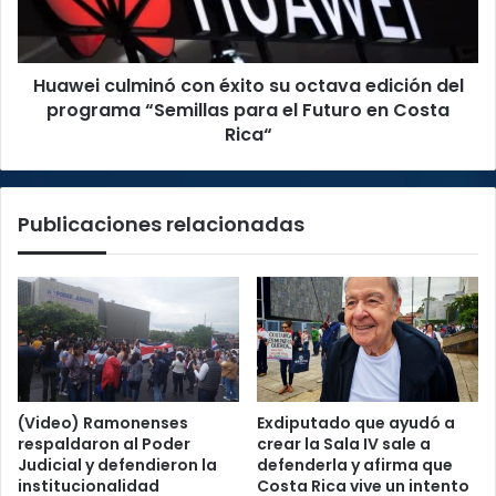
edición
del
programa
Huawei culminó con éxito su octava edición del
“Semillas
para
programa “Semillas para el Futuro en Costa
el
Rica“
Futuro
en
Costa
Publicaciones relacionadas
Rica“
(Video) Ramonenses
Exdiputado que ayudó a
respaldaron al Poder
crear la Sala IV sale a
Judicial y defendieron la
defenderla y afirma que
institucionalidad
Costa Rica vive un intento