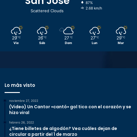
San José
87%
2.68 km/h
Scattered Clouds
29
26
27
27
29
℃
℃
℃
℃
℃
Vie
Sáb
Dom
Lun
Mar
Lo más visto
noviembre 27, 2022
(Video) Un Cantor «cantó» gol tico con el corazón y se
hizo viral
febrero 26, 2022
¿Tiene billetes de algodón? Vea cuáles dejan de
circular a partir del 1 de marzo