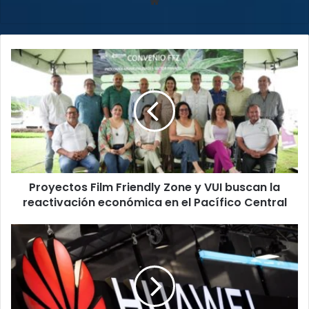
Sitio
web
Proyectos
Film
Friendly
Zone
y
VUI
buscan
la
reactivación
Proyectos Film Friendly Zone y VUI buscan la
económica
en
reactivación económica en el Pacífico Central
el
Pacífico
Huawei
Central
culminó
con
éxito
su
octava