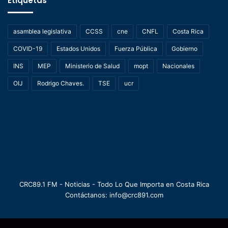
Etiquetas
asamblea legislativa
CCSS
cne
CNFL
Costa Rica
COVID-19
Estados Unidos
Fuerza Pública
Gobierno
INS
MEP
Ministerio de Salud
mopt
Nacionales
OIJ
Rodrigo Chaves.
TSE
ucr
CRC89.1 FM - Noticias - Todo Lo Que Importa en Costa Rica
Contáctanos: info@crc891.com