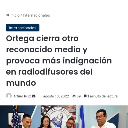
Inicio
/
Internacionales
Internacionales
Ortega cierra otro
reconocido medio y
provoca más indignación
en radiodifusores del
mundo
Send
Arturo Ruiz
agosto 13, 2022
59
1 minuto de lectura
an
email