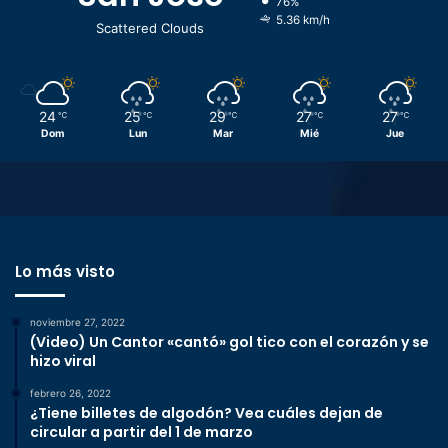
76%
5.36 km/h
Scattered Clouds
24
25
29
27
27
℃
℃
℃
℃
℃
Dom
Lun
Mar
Mié
Jue
Lo más visto
noviembre 27, 2022
(Video) Un Cantor «cantó» gol tico con el corazón y se
hizo viral
febrero 26, 2022
¿Tiene billetes de algodón? Vea cuáles dejan de
circular a partir del 1 de marzo