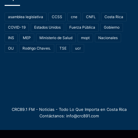
asamblea legislativa
CCSS
cne
CNFL
Costa Rica
COVID-19
Estados Unidos
Fuerza Pública
Gobierno
INS
MEP
Ministerio de Salud
mopt
Nacionales
OIJ
Rodrigo Chaves.
TSE
ucr
CRC89.1 FM - Noticias - Todo Lo Que Importa en Costa Rica
Contáctanos: info@crc891.com