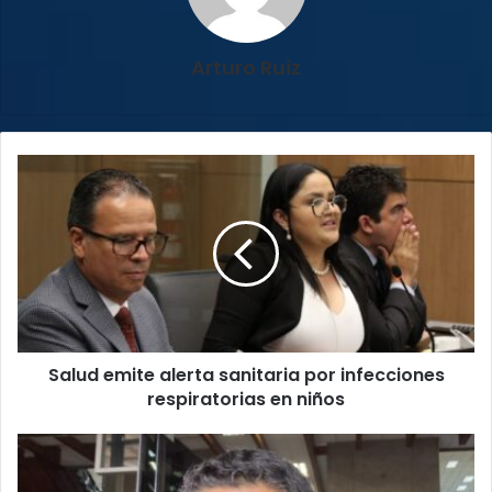
Arturo Ruiz
Salud
emite
alerta
sanitaria
por
infecciones
respiratorias
en
niños
Salud emite alerta sanitaria por infecciones
respiratorias en niños
Ministro
del
MOPT