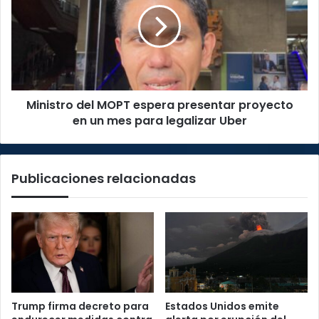
espera
presentar
proyecto
en
un
mes
Ministro del MOPT espera presentar proyecto
para
legalizar
en un mes para legalizar Uber
Uber
Publicaciones relacionadas
Trump firma decreto para
Estados Unidos emite