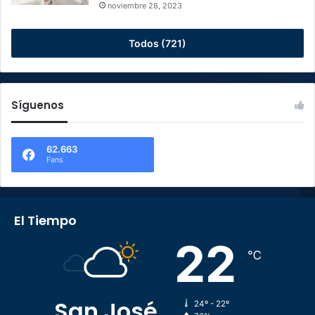
noviembre 28, 2023
Todos (721)
Síguenos
62.663
Fans
El Tiempo
22
℃
San José
24º - 22º